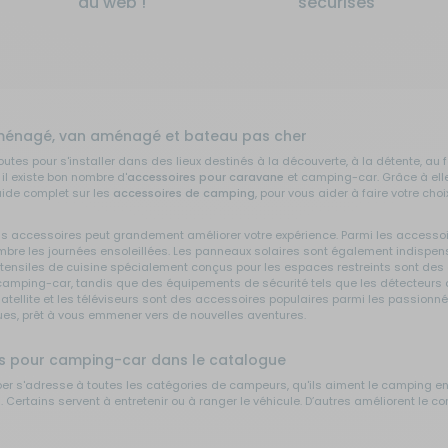
du web !
sécurisés
ménagé, van aménagé et bateau pas cher
outes pour s'installer dans des lieux destinés à la découverte, à la détente, au 
il existe bon nombre d'
accessoires pour caravane
et camping-car. Grâce à elle
uide complet sur les
accessoires de camping
, pour vous aider à faire votre ch
ons accessoires peut grandement améliorer votre expérience. Parmi les accessoir
l'ombre les journées ensoleillées. Les panneaux solaires sont également indisp
s ustensiles de cuisine spécialement conçus pour les espaces restreints sont d
camping-car, tandis que des équipements de sécurité tels que les détecteurs de
s satellite et les téléviseurs sont des accessoires populaires parmi les passio
ues, prêt à vous emmener vers de nouvelles aventures.
ées pour camping-car dans le catalogue
per s'adresse à toutes les catégories de campeurs, qu'ils aiment le camping 
Certains servent à entretenir ou à ranger le véhicule. D’autres améliorent le co