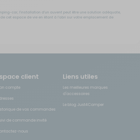
ing-car, l'installation d'un auvent peut être une solution adéquate,
er de cet espace de vie en étant à l'abri sur votre emplacement de
râce à elles, vous stabilisez votre véhicule et nivelez le plancher en
sation est indispensable pendant les fortes chaleurs en été. Les
space client
Liens utiles
on compte
Les meilleures marques
d'accessoires
es plusieurs semaines. Grâce à eux, créez une déco cocooning qui fera
dresses
Le blog Just4Camper
istorique de vos commandes
uivi de commande invité
our optimiser rapidement votre espace nuit sans perdre de temps en
ontactez-nous