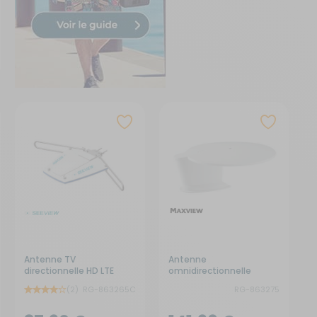
Antenne TV
Antenne
directionnelle HD LTE
omnidirectionnelle
Gazelle Pro
(2)
RG-863265C
RG-863275