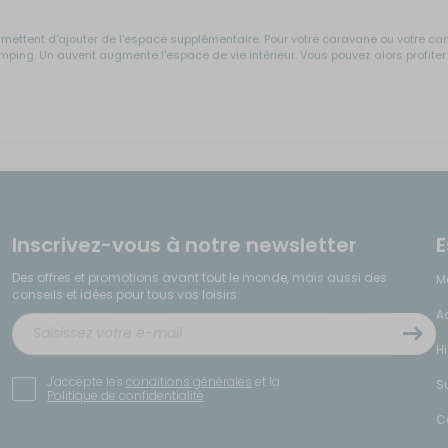
mettent d'ajouter de l'espace supplémentaire. Pour votre caravane ou votre camp
 camping. Un auvent augmente l'espace de vie intérieur. Vous pouvez alors profit
 des éléments indispensables, que vous disposez selon l'inclinaison du terrain. G
t également d'éviter l'ovalisation des pneus de votre véhicule.
uisition d'un chauffage améliorera sans doute votre séjour. De même, la climati
Inscrivez-vous à notre newsletter
E
 de votre véhicule de loisir.
Des offres et promotions avant tout le monde, mais aussi des
M
conseils et idées pour tous vos loisirs.
nt un supplément de confort non négligeable, surtout si vous partez en vacanc
A
H
J'accepte les
conditions générales
et la
S
Politique de confidentialité
yage en camping-car. Les lits tout faits représentent une solution pratique p
s de confort lors d'un voyage en van ou camping-car.
C