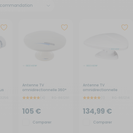
x de signalisation
its électroménagers
yaux
neaux solaires
ins courantes
chauds
rures
rigérateurs
aceurs
Antenne TV
Antenne TV
lus
omnidirectionnelle 360°
omnidirectionnelle
ur
Omniplus
3256
(4)
RG-861291
(1)
RG-861214
105 €
134,99 €
Comparer
Comparer