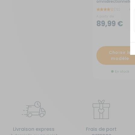
omnidirectionnelle
Omnimax
(12)
RG
A partir de :
89,99 €
Choisir le
modèle
En stock
Livraison express
Frais de port