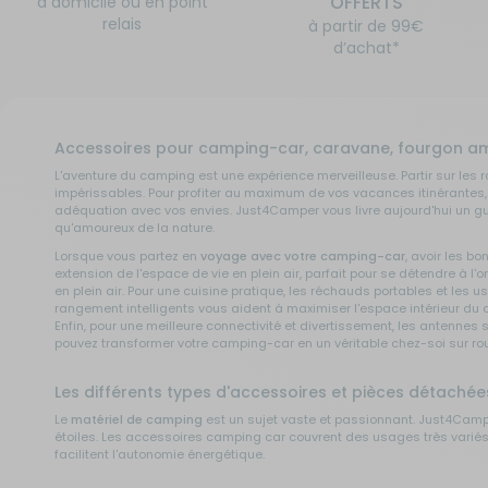
OFFERTS
à domicile ou en point
relais
à partir de 99€
d’achat*
Accessoires pour camping-car, caravane, fourgon a
L'aventure du camping est une expérience merveilleuse. Partir sur les r
impérissables. Pour profiter au maximum de vos vacances itinérantes, 
adéquation avec vos envies. Just4Camper vous livre aujourd'hui un g
qu'amoureux de la nature.
Lorsque vous partez en
voyage avec votre camping-car
, avoir les b
extension de l'espace de vie en plein air, parfait pour se détendre à 
en plein air. Pour une cuisine pratique, les réchauds portables et le
rangement intelligents vous aident à maximiser l'espace intérieur du 
Enfin, pour une meilleure connectivité et divertissement, les antenne
pouvez transformer votre camping-car en un véritable chez-soi sur ro
Les différents types d'accessoires et pièces détach
Le
matériel de camping
est un sujet vaste et passionnant. Just4Cam
étoiles. Les accessoires camping car couvrent des usages très variés. 
facilitent l'autonomie énergétique.