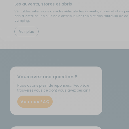
Les auvents, stores et abris
Véritables extensions de votre véhicule, les
auvents, stores et abris
per
afin d'installer une cuisine d'extérieur, une table et des fauteuils de
camping.
Voir plus
Les cales et autres accessoires de stabilisation
Pour gagner en stabilité, les
cales pour camping-car et caravane
sont
fonction de vos besoins, pour harmoniser la vie à bord. Elles permetten
Les chauffages et la climatisation
Si vous partez en vacances en hiver ou dans des endroits froids, l'acq
accessoires de climatisation
viennent réguler la température intérieure
Vous avez une question ?
Les tapis
Nous avons plein de réponses... Peut-être
D'extérieur ou d'intérieur, les
trouverez vous ce dont vous avez besoin !
tapis pour caravane et camping-car
offre
pâlir d'envie tous vos voisins !
Voir nos FAQ
Les lits tout fait et accessoires de couchage
La qualité du sommeil transforme complètement votre expérience de vo
installation complexe. Les
accessoires de couchage
sont des élément