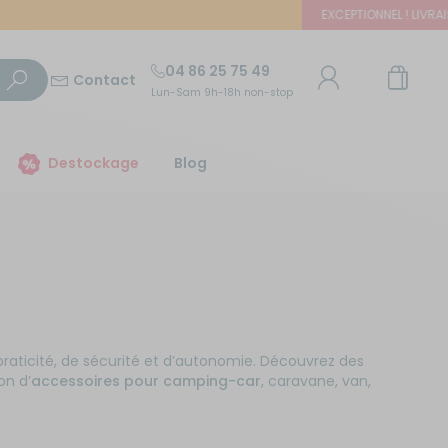
EXCEPTIONNEL ! LIVRAISON OFF
04 86 25 75 49
Contact
Lun-Sam 9h-18h non-stop
TROUVER UN MAGASIN
Destockage
Blog
E-mail ou numéro client
Trouvez le magasin le plus proche et profitez
d'offres exclusives !
Mot de passe
ou
Mot de passe oublié
Autour de moi
Rester connecté(e)
raticité, de sécurité et d’autonomie. Découvrez des
on d’
accessoires pour camping-car
, caravane, van,
Se connecter