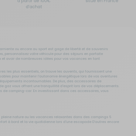
à partir de 100€
situé en France
d’achat
farniente ou encore au sport est gage de liberté et de souvenirs
s, personnalisez votre véhicule pour des séjours en parfaite
oix et avoir de nombreuses idées pour vos vacances en tant
es les plus essentiels, on trouve les auvents, qui fournissent une
ensables pour maintenir l'autonomie énergétique lors de vos aventures
es équipements incontournables. De plus, des accessoires de
 gaz vous offrent une tranquillité d'esprit lors de vos déplacements.
nnés de camping-car. En investissant dans ces accessoires, vous
en pleine nature ou les vacances relaxantes dans des campings 5
nfort à bord et la vie quotidienne lors d'une escapade D’autres encore