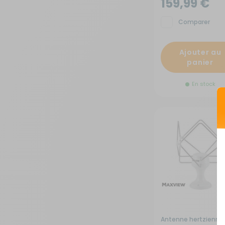
159,99 €
Sécurité
Comparer
Tentes de toit - Matériel de
Ajouter au
bivouac
panier
TV - Multimédia - Internet
En stock
Vélos - Porte-vélos
Antenne hertzienne