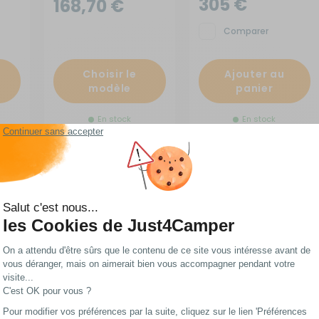
305 €
168,70 €
Comparer
Choisir le
Ajouter au
modèle
panier
En stock
En stock