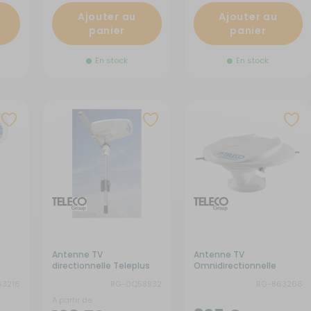
Ajouter au
Ajouter au
panier
panier
En stock
En stock
Antenne TV
Antenne TV
directionnelle Teleplus
Omnidirectionnelle
 5G
avec VHF
WING22 avec
63216
RG-0Q58932
RG-863266
amplificateur
A partir de :