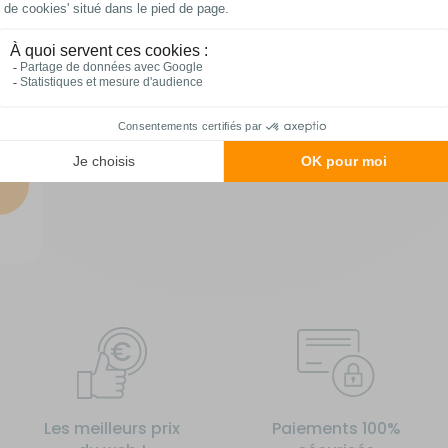
-5Q91
Les meilleurs prix
Paiements 100%