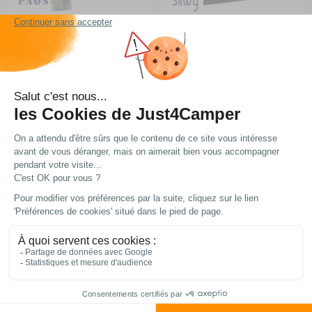
Poudre de douche Bio
Porte-rouleau de papier
toilette aimanté
RG-314777
RG-314787
7,60 €
53,90 €
Comparer
Comparer
Ajouter au panier
Ajouter au panier
En stock
En stock