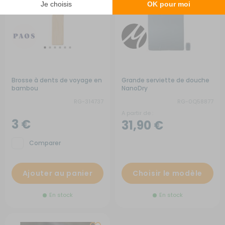
Brosse à dents de voyage en
Grande serviette de douche
bambou
NanoDry
RG-314737
RG-0Q58877
A partir de :
3 €
31,90 €
Comparer
Ajouter au panier
Choisir le modèle
En stock
En stock