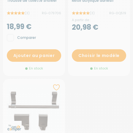
Trousse de toilette Shower
Miroir acrylique adhésif
(3)
RG-079706
(3)
RG-0Q519
A partir de :
18,99 €
20,98 €
Comparer
Ajouter au panier
Choisir le modèle
En stock
En stock