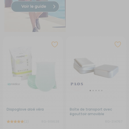
Dispoglove aloé véra
Boîte de transport avec
égouttoir amovible
(2)
RG-919638
RG-314767