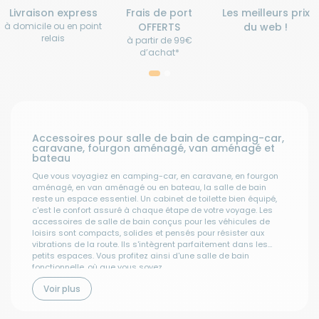
Livraison express
Frais de port
Les meilleurs prix
à domicile ou en point
OFFERTS
du web !
relais
à partir de 99€
d’achat*
Accessoires pour salle de bain de camping-car,
caravane, fourgon aménagé, van aménagé et
bateau
Que vous voyagiez en camping-car, en caravane, en fourgon
aménagé, en van aménagé ou en bateau, la salle de bain
reste un espace essentiel. Un cabinet de toilette bien équipé,
c'est le confort assuré à chaque étape de votre voyage. Les
accessoires de salle de bain conçus pour les véhicules de
loisirs sont compacts, solides et pensés pour résister aux
vibrations de la route. Ils s'intègrent parfaitement dans les
petits espaces. Vous profitez ainsi d'une salle de bain
fonctionnelle, où que vous soyez.
Les différents types d'accessoires pour salle de
bain de camping-car
Voir plus
Bien équiper votre salle d'eau, c'est avant tout choisir les bons
accessoires. Voici un tour d'horizon des indispensables pour