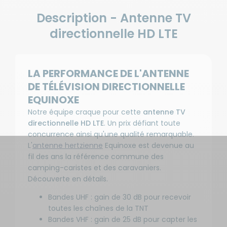
Description - Antenne TV
directionnelle HD LTE
LA PERFORMANCE DE L'ANTENNE
DE TÉLÉVISION DIRECTIONNELLE
EQUINOXE
Notre équipe craque pour cette
antenne TV
directionnelle HD LTE
. Un prix défiant toute
concurrence ainsi qu'une qualité remarquable.
L'
antenne hertzienne
Equinoxe est devenue au
fil des ans la référence commune des
camping-caristes et des caravaniers.
Découverte en détails.
Bandes UHF : gain de 30 dB pour recevoir
toutes les chaînes de la TNT
Bandes VHF : gain de 25 dB pour capter les