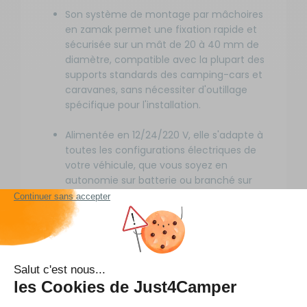
Son système de montage par mâchoires
en zamak permet une fixation rapide et
sécurisée sur un mât de 20 à 40 mm de
diamètre, compatible avec la plupart des
supports standards des camping-cars et
caravanes, sans nécessiter d'outillage
spécifique pour l'installation.
Alimentée en 12/24/220 V, elle s'adapte à
toutes les configurations électriques de
votre véhicule, que vous soyez en
autonomie sur batterie ou branché sur
une prise secteur, avec un câble coaxial à
faible perte de 5 m inclus pour une
connexion sans perte de signal.
Compacte et légère avec des dimensions
de 39,5 x 34,5 x 7,0 cm pour seulement
1,44 kg, elle se range facilement dans un
coffre ou un compartiment de