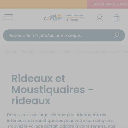
EXCEPTIONNEL ! LIVRAIS
Accueil
Produits
Ouverture - Rideaux
Rideaux et Moustiquaires
Rid
Rideaux et
Moustiquaires -
rideaux
Découvrez une large sélection de
rideaux, stores
intérieurs et moustiquaires
pour votre camping-car.
Trouvez le voilage parfait, adapté à votre fenêtre, que