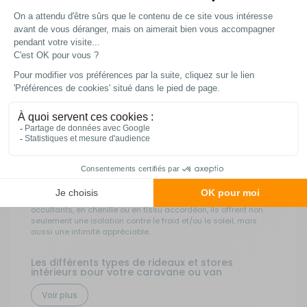
Livraison express
Frais de port
Les meilleurs prix
à domicile ou en point
OFFERTS
du web !
relais
à partir de 99€
d’achat*
Rideaux et Moustiquaires pour camping-car,
caravane, fourgon aménagé et van
Pour profiter pleinement de vos escapades en camping-car,
van ou caravane, l'aménagement intérieur est essentiel. Ainsi,
le choix des rideaux peut faire toute la différence. Qu'ils soient
occultants, en chenille ou en tissu accordéon, ils offrent non
seulement une isolation contre le froid et/ou le soleil, mais
aussi une intimité appréciable.
Les différents types de rideaux et stores
intérieurs pour votre caravane ou van
Il existe plusieurs types de rideaux pour camping-car :
Voir plus