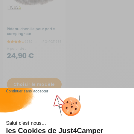
Rideau chenille pour porte
camping-car
(26)
RG-1Q11985
A partir de :
24,90 €
Choisir le modèle
En stock