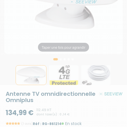
Taper une fois pour agrandir
Taper une fois pour agrandir
Taper une fois pour agrandir
Taper une fois pour agrandir
Taper une fois pour agrandir
Antenne TV omnidirectionnelle
Omniplus
112.49 HT
134,99 €
dont taxe(s) : 0 ,14 €
En stock
(1 avis)
Réf :
RG-861214