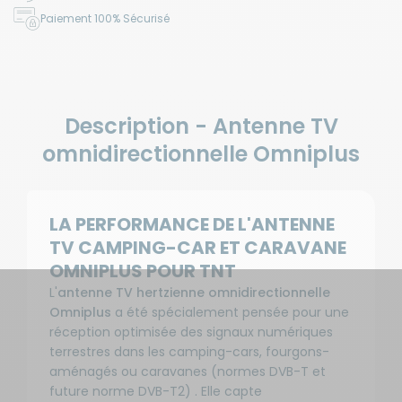
Paiement 100% Sécurisé
Description - Antenne TV
omnidirectionnelle Omniplus
LA PERFORMANCE DE L'ANTENNE
TV CAMPING-CAR ET CARAVANE
OMNIPLUS POUR TNT
L'
antenne TV hertzienne omnidirectionnelle
Omniplus
a été spécialement pensée pour une
réception optimisée des signaux numériques
terrestres dans les camping-cars, fourgons-
aménagés ou caravanes (normes DVB-T et
future norme DVB-T2) . Elle capte