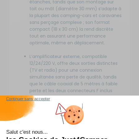
étanches, tandis que son montage sur
toit ou mât (diamètre 30 mm) s’adapte à
la plupart des camping-cars et caravanes
sans perçage complexe ; son format
compact (18 x 30 cm) la rend discrète
tout en assurant une performance
optimale, même en déplacement.
L’amplificateur externe, compatible
12/24/220 V, offre deux sorties distinctes
(TV et radio) pour une connexion
simultanée sans perte de qualité, tandis
que le câble coaxial de 5 mètres à faible
perte et les deux connecteurs F inclus
simplifient l’installation et évitent les
achats supplémentaires en accessoires.
Grâce à son gain élevé de 30 dB et son
filtrage LTE intégré, cette antenne élimine
les perturbations des smartphones et
autres appareils 4G, assurant une qualité