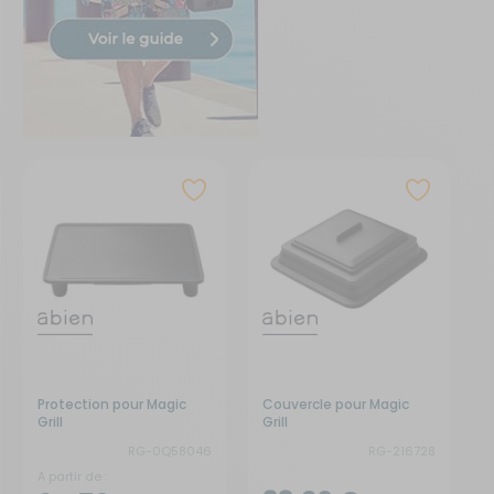
Protection pour Magic
Couvercle pour Magic
Grill
Grill
RG-0Q58046
RG-216728
A partir de :