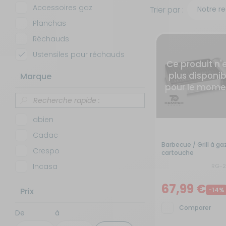
Feu
Accessoires gaz
Trier par :
Couchage
Déplace caravane - Remorquage
Pet
Tu
Pan
Ma
Planchas
Ré
Ser
Réchauds
Cuisine - Réfrigération
Eau
Réf
Ustensiles pour réchauds
Tr
Ce produit n'
Déplace caravane - Remorquage
Energie
plus disponib
Marque
pour le mome
Eau
Gaz
abien
Energie
Marchepieds - Quincaillerie
Cadac
Barbecue / Grill à ga
Crespo
cartouche
Entretien - Ménage
Mobilier extérieur - Plein air
Incasa
RG-2
Just4Camper
Gaz
Navigation - Aide à la conduite
67,99 €
Prix
-14%
KEMPER
Comparer
De
à
Guides - Sport - Jeux - Animaux
Ouverture - Rideaux
PRIMUS