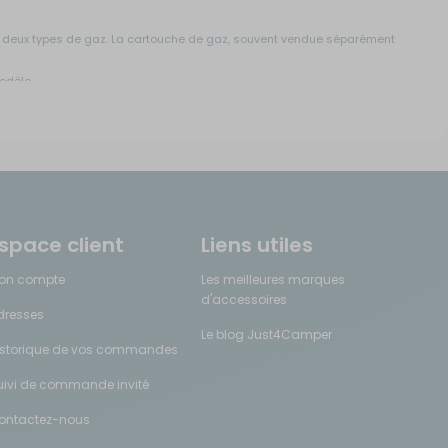
es deux types de gaz. La cartouche de gaz, souvent vendue séparément
odèle.
e feu ou bien régler l'intensité de la flamme.
r alimenter votre appareil. Elles existent en différentes tailles. Elles
n pare-vent à un réchaud afin d'obtenir une flamme plus performante car
space client
Liens utiles
on compte
Les meilleures marques
d'accessoires
dresses
Le blog Just4Camper
istorique de vos commandes
e du réchaud.
oisir le type de réchaud à gaz qui vous convient le mieux.
uivi de commande invité
ontactez-nous