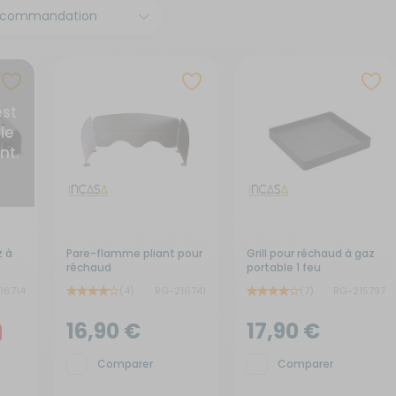
x de signalisation
its électroménagers
yaux
neaux solaires
ins courantes
chauds
rures
rigérateurs
aceurs
est
le
nt.
z à
Pare-flamme pliant pour
Grill pour réchaud à gaz
réchaud
portable 1 feu
16714
(4)
RG-216741
(7)
RG-215797
16,90 €
17,90 €
Comparer
Comparer