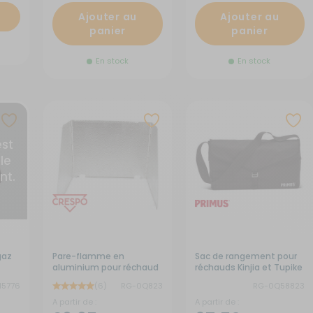
Ajouter au
Ajouter au
panier
panier
En stock
En stock
est
le
nt.
gaz
Pare-flamme en
Sac de rangement pour
aluminium pour réchaud
réchauds Kinjia et Tupike
15776
(6)
RG-0Q823
RG-0Q58823
A partir de :
A partir de :