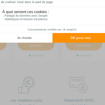
Cook
réchaud extérieur
16740
RG-216730
(1)
RG-1Q11591
A partir de :
26,95 €
6,70 €
Comparer
Ajouter au
Choisir le
panier
modèle
En stock
En stock
Les meilleurs prix
Paiements 100%