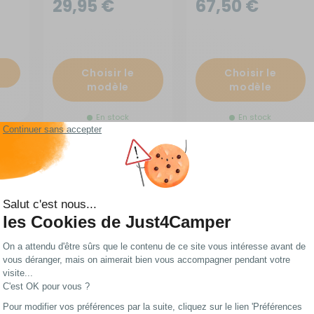
29,95 €
67,50 €
Choisir le
Choisir le
modèle
modèle
En stock
En stock
Van
Pizza Stone pour Van
Sac de transport pour