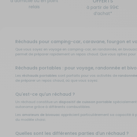
OFFERTS
à domicile ou en point
relais
à partir de 99€
d’achat*
Réchauds pour camping-car, caravane, fourgon et v
Que vous soyez en voyage en camping-car, en randonnée, en bivouac o
permet de préparer rapidement un repas chaud. Que vous optiez pour u
Réchauds portables : pour voyage, randonnée et biv
Les
réchauds portables
sont parfaits pour vos activités de
randonné
de préparer un repas chaud, où que vous soyez.
Qu'est-ce qu'un réchaud ?
Un réchaud constitue un
dispositif de cuisson portable
spécialement c
autonome grâce à différents combustibles.
Les
amateurs de bivouac
apprécient particulièrement sa capacité à pr
du modèle choisi.
Quelles sont les différentes parties d'un réchaud ?