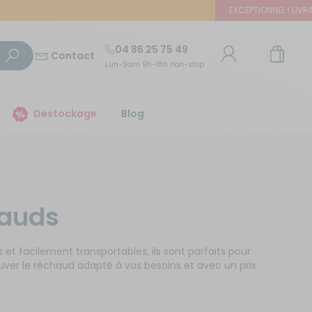
EXCEPTIONNEL ! LIVRAISON OFF
04 86 25 75 49
Contact
Lun-Sam 9h-18h non-stop
TROUVER UN MAGASIN
Destockage
Blog
E-mail ou numéro client
Trouvez le magasin le plus proche et profitez
d'offres exclusives !
Mot de passe
hauds
ou
Mot de passe oublié
Autour de moi
Rester connecté(e)
et facilement transportables, ils sont parfaits pour
ouver le réchaud adapté à vos besoins et avec un prix
Se connecter