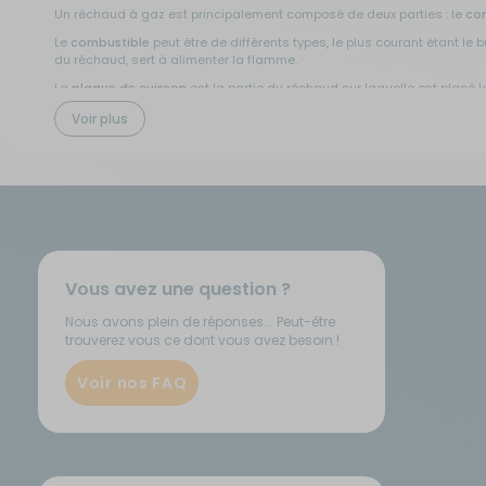
Un réchaud à gaz est principalement composé de deux parties : le
co
Le
combustible
peut être de différents types, le plus courant étant 
du réchaud, sert à alimenter la flamme.
La
plaque de cuisson
est la partie du réchaud sur laquelle est placé l
D'autres éléments peuvent compléter comme le
couvercle
, qui peut se
Voir plus
Accessoires de réchauds à gaz : cartouches, bouteilles
Pour compléter votre réchaud à gaz, divers
accessoires
sont nécessair
peuvent être à visser ou à clipser à un détendeur. Les bouteilles de g
moins soumise au vent.
Les différents types de réchauds à gaz
Vous avez une question ?
Les réchauds à gaz se déclinent en plusieurs types, en fonction de le
Nous avons plein de réponses... Peut-être
Réchauds à un brûleur
: Idéals pour les randonnées en solo ou les sorti
trouverez vous ce dont vous avez besoin !
Réchauds à plusieurs brûleurs
: Plus adaptés pour des sorties en amis 
Réchauds à allumage piézoélectrique
: Ils offrent l'avantage de ne pa
Voir nos FAQ
Réchauds portatifs avec mallette de transport
: Ces modèles sont dot
Il est donc essentiel de déterminer vos besoins en termes de nombre de
Les avantages d'utiliser un réchaud à gaz pendant so
L'utilisation d'un réchaud à gaz pendant un road-trip présente plusie