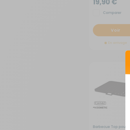
19,90 €
Sécurité
Comparer
Tentes de toit - Matériel de
Voir
bivouac
En arrivage
TV - Multimédia - Internet
Vélos - Porte-vélos
Barbecue Top pour 