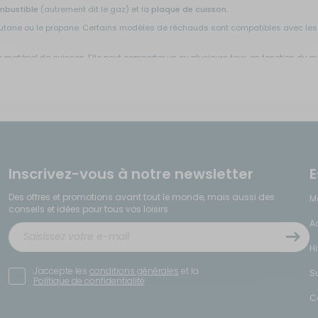
mbustible
(autrement dit le gaz) et la
plaque de cuisson
.
le butane ou le propane. Certains modèles de réchauds sont compatibles avec l
e matériel de cuisson. Elle peut comporter un ou plusieurs feux, en fonction du m
rvir de protection, ou le
bouton d'allumage
, qui permet d'allumer ou d'éteindre l
, pare-vent...
es pour optimiser son utilisation. Les
cartouches de gaz
sont indispensables pou
az sont moins utilisées à cause de leur poids. Il est aussi possible d'ajouter u
Inscrivez-vous à notre newsletter
E
Des offres et promotions avant tout le monde, mais aussi des
urs caractéristiques.
M
conseils et idées pour tous vos loisirs.
es à la journée. Ils sont légers, compacts et faciles à transporter.
A
ou en famille, ils permettent de cuisiner plusieurs plats simultanément.
s nécessiter d'allumettes pour s'allumer, ce qui est très pratique en extérieur.
H
és d'une mallette pour faciliter le transport et assurer une protection optimal
 personnes à nourrir, de durée de sortie et de facilité de transport avant de ch
J'accepte les
conditions générales
et la
S
Politique de confidentialité
n road-trip
C
urs avantages :