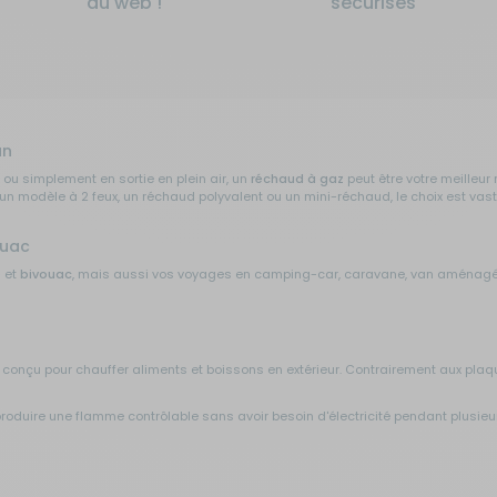
du web !
sécurisés
an
u simplement en sortie en plein air, un
réchaud à gaz
peut être votre meilleur
n modèle à 2 feux, un réchaud polyvalent ou un mini-réchaud, le choix est vast
ouac
e
et
bivouac
, mais aussi vos voyages en camping-car, caravane, van aménagé, f
onçu pour chauffer aliments et boissons en extérieur. Contrairement aux plaq
oduire une flamme contrôlable sans avoir besoin d'électricité pendant plusieurs