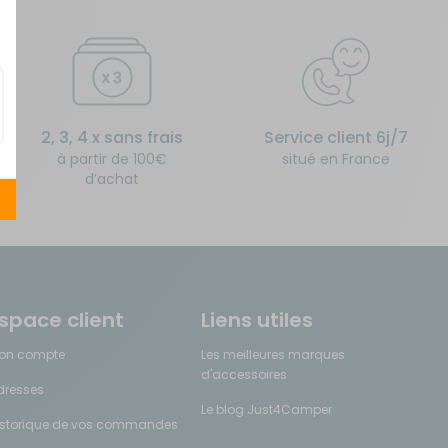
2, 3, 4 x sans frais
Service client 6j/7
à partir de 100€
situé en France
d’achat
space client
Liens utiles
on compte
Les meilleures marques
d'accessoires
dresses
Le blog Just4Camper
istorique de vos commandes