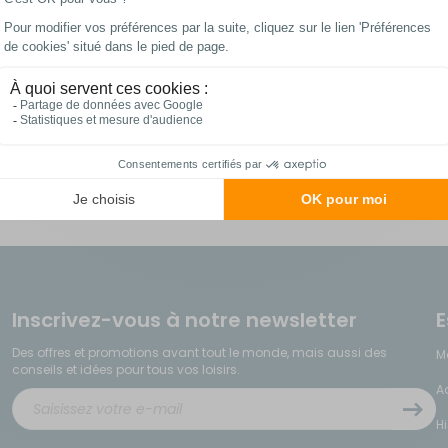
Les meilleurs prix
Paiements 100%
du web !
sécurisés
Inscrivez-vous à notre newsletter
E
Des offres et promotions avant tout le monde, mais aussi des
M
conseils et idées pour tous vos loisirs.
A
H