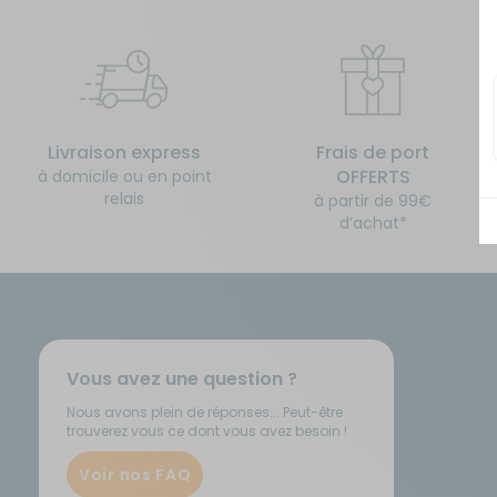
Isolation - Protection
Salle de bain - Toilettes
Marchepieds - Quincaillerie
Sécurité
Livraison express
Frais de port
Tentes de toit - Matériel de
Meubles intérieurs
bivouac
OFFERTS
à domicile ou en point
relais
à partir de 99€
d’achat*
Mobilier extérieur - Plein air
TV - Multimédia - Internet
Navigation - Aide à la conduite
Vélos - Porte-vélos
Ouverture - Rideaux
Vous avez une question ?
Rangement - Transport
Nous avons plein de réponses... Peut-être
trouverez vous ce dont vous avez besoin !
Voir nos FAQ
Salle de bain - Toilettes