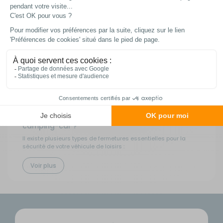
d’achat*
Serrures pour camping-car, caravane, fourgon...
Les
serrures
renforcent la
protection du véhicule
. Très simple à
installer, une serrure peut se mettre sur une porte d'entrée, sur
une porte coulissante, sur un coffre ou encore sur l'ouverture de
la soute. Pour une
sécurité efficace
!
Quels sont les différents types de serrures pour
camping-car ?
Il existe plusieurs types de fermetures essentielles pour la
sécurité de votre véhicule de loisirs :
Les
serrures de porte d'entrée
constituent la protection
Voir plus
principale de votre camping-car. Elles s'installent sur l'accès
principal et offrent une fermeture robuste grâce à un
mécanisme à clé traditionnel.
Les
verrous additionnels
viennent renforcer la sécurité des
portes existantes. Ils se fixent à l'intérieur de la portière et
créent une barrière supplémentaire contre les tentatives
d'effraction depuis l'extérieur.