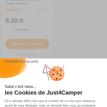
haute sécurité
(1)
RG-714722
8,20 €
Comparer
Ajouter au panier
En arrivage
Livraison express
Frais de port
Les meilleurs prix
à domicile ou en point
OFFERTS
du web !
relais
à partir de 99€