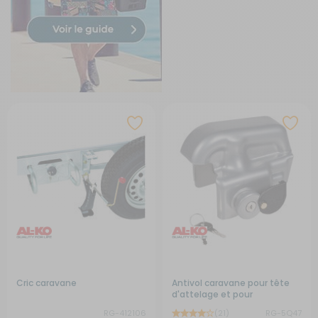
Cric caravane
Antivol caravane pour tête
d'attelage et pour
stabilisateurs Safety
RG-412106
(21)
RG-5Q47