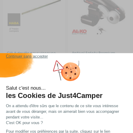
Clé à douille pour visseuse
Antivol Safety Premium
(2)
RG-1Q44141
(1)
RG-1Q2171
A partir de :
A partir de :
9,50 €
199 €
Choisir le modèle
Choisir le modèle
En stock
En stock