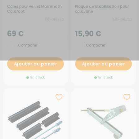
Câles pour vérins Mammoth
Plaque de stabilisation pour
Carafoot
caravane
RG-416552
RG-416522
69 €
15,90 €
Comparer
Comparer
Ajouter au panier
Ajouter au panier
En stock
En stock