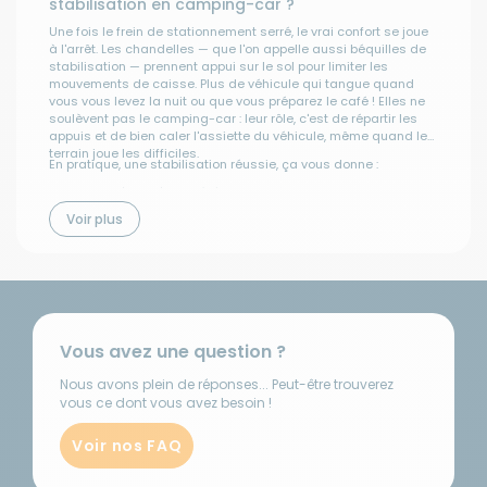
stabilisation en camping-car ?
Une fois le frein de stationnement serré, le vrai confort se joue
à l'arrêt. Les chandelles — que l'on appelle aussi béquilles de
stabilisation — prennent appui sur le sol pour limiter les
mouvements de caisse. Plus de véhicule qui tangue quand
vous vous levez la nuit ou que vous préparez le café ! Elles ne
soulèvent pas le camping-car : leur rôle, c'est de répartir les
appuis et de bien caler l'assiette du véhicule, même quand le
terrain joue les difficiles.
En pratique, une stabilisation réussie, ça vous donne :
Une stabilité immédiate à l'escale, même sur un sol un peu
irrégulier.
Voir plus
Beaucoup moins de balancements quand vous bougez à
l'intérieur.
Un sacré confort pour le repos, le calage et l'hivernage longue
durée.
Un complément parfait aux
cales de mise à niveau
.
Sur une caravane, on monte généralement des béquilles ou
des vérins de stabilisation aux quatre coins ; sur un camping-
Vous avez une question ?
car, ce sont les vérins arrière qui s'en chargent. Le but reste le
même partout : un véhicule bien posé, stable et agréable à
vivre.
Nous avons plein de réponses... Peut-être trouverez
vous ce dont vous avez besoin !
Chandelles, vérins, crics : quel accessoire de
Voir nos FAQ
stabilisation choisir ?
Trois familles, trois usages — et c'est souvent là qu'on