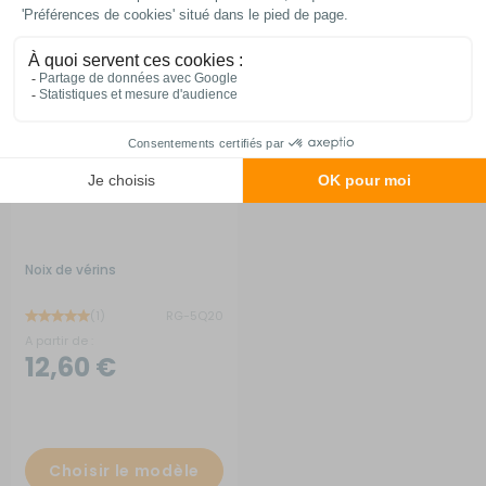
Noix de vérins
(1)
RG-5Q20
A partir de :
12,60 €
Choisir le modèle