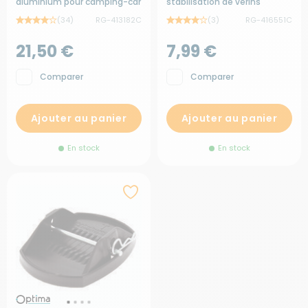
aluminium pour camping-car
stabilisation de vérins
(34)
RG-413182C
(3)
RG-416551C
21,50 €
7,99 €
Comparer
Comparer
Ajouter au panier
Ajouter au panier
En stock
En stock