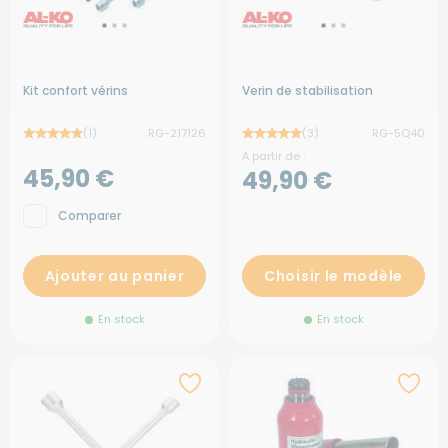
Kit confort vérins
Verin de stabilisation
(1)
RG-217126
(3)
RG-5Q40
A partir de :
45,90 €
49,90 €
Comparer
Ajouter au panier
Choisir le modèle
En stock
En stock