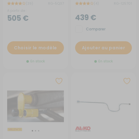
(39)
RG-5Q37
(4)
RG-125701
A partir de :
439 €
505 €
Comparer
Choisir le modèle
Ajouter au panier
En stock
En stock