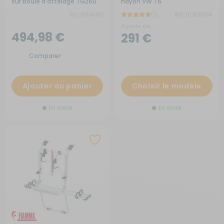
sur boule d’attelage TG260
hayon VW T6
RG-504390
(1)
RG-0Q58068
A partir de :
494,98 €
291 €
Comparer
Ajouter au panier
Choisir le modèle
En stock
En stock