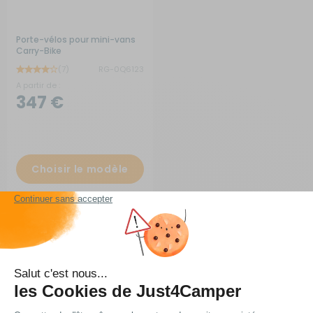
Porte-vélos pour mini-vans
Carry-Bike
(7)
RG-0Q6123
A partir de :
347 €
Choisir le modèle
En stock