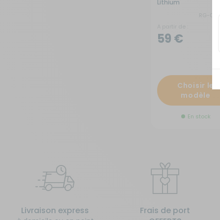
Lithium
RG-0Q
A partir de :
59 €
Choisir le
modèle
En stock
Livraison express
Frais de port