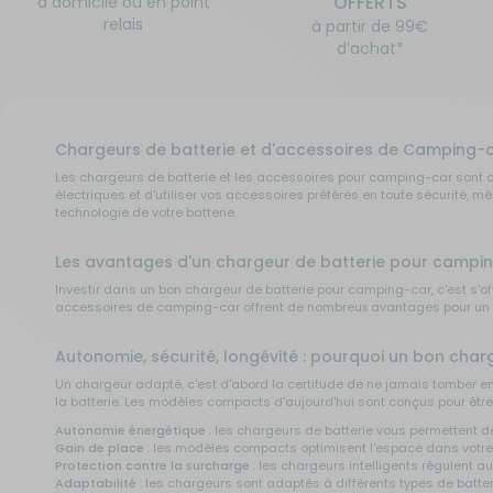
OFFERTS
à domicile ou en point
relais
à partir de 99€
d’achat*
Chargeurs de batterie et d'accessoires de Camping-
Les chargeurs de batterie et les accessoires pour camping-car sont d
électriques et d'utiliser vos accessoires préférés en toute sécurité, 
technologie de votre batterie.
Les avantages d'un chargeur de batterie pour campi
Investir dans un bon chargeur de batterie pour camping-car, c'est s'off
accessoires de camping-car offrent de nombreux avantages pour un vo
Autonomie, sécurité, longévité : pourquoi un bon char
Un chargeur adapté, c'est d'abord la certitude de ne jamais tomber en
la batterie. Les modèles compacts d'aujourd'hui sont conçus pour êt
Autonomie énergétique
: les chargeurs de batterie vous permettent d
Gain de place
: les modèles compacts optimisent l'espace dans votre ca
Protection contre la surcharge
: les chargeurs intelligents régulent 
Adaptabilité
: les chargeurs sont adaptés à différents types de batter