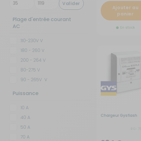
Valider
Ajouter au
Isolation - Protection
Salle de bain - Toilettes
panier
Plage d'entrée courant
AC
Marchepieds - Quincaillerie
Sécurité
En stock
110-230V V
Tentes de toit - Matériel de
Meubles intérieurs
bivouac
180 - 260 V
200 - 264 V
Mobilier extérieur - Plein air
TV - Multimédia - Internet
80-275 V
90 - 265V V
Navigation - Aide à la conduite
Vélos - Porte-vélos
Puissance
Ouverture - Rideaux
10 A
Chargeur Gysflash
40 A
Rangement - Transport
50 A
RG-7
Salle de bain - Toilettes
70 A