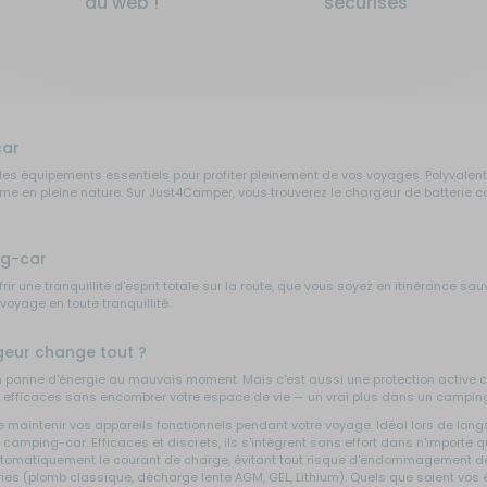
du web !
sécurisés
car
es équipements essentiels pour profiter pleinement de vos voyages. Polyvalents
même en pleine nature. Sur Just4Camper, vous trouverez le chargeur de batterie c
ng-car
rir une tranquillité d'esprit totale sur la route, que vous soyez en itinérance 
yage en toute tranquillité.
geur change tout ?
 panne d'énergie au mauvais moment. Mais c'est aussi une protection active con
re efficaces sans encombrer votre espace de vie — un vrai plus dans un campi
e maintenir vos appareils fonctionnels pendant votre voyage. Idéal lors de long
mping-car. Efficaces et discrets, ils s'intègrent sans effort dans n'importe que
automatiquement le courant de charge, évitant tout risque d'endommagement de 
ies (plomb classique, décharge lente AGM, GEL, Lithium). Quels que soient vos éq