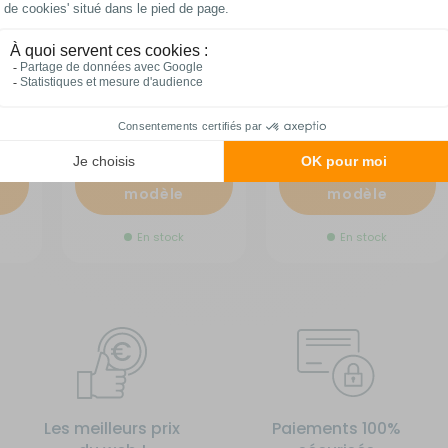
fixe EasyCharge
58614
RG-0Q58316
RG-1Q21019
A partir de :
A partir de :
495,90 €
69,90 €
Choisir le
Choisir le
modèle
modèle
En stock
En stock
Les meilleurs prix
Paiements 100%