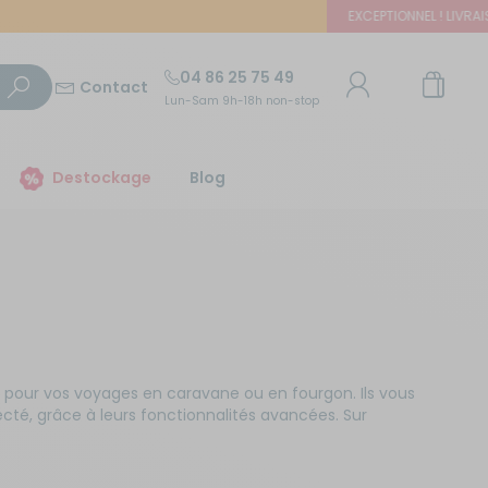
EXCEPTIONNEL ! LIVRAISON OFF
04 86 25 75 49
Contact
Lun-Sam 9h-18h non-stop
TROUVER UN MAGASIN
Destockage
Blog
E-mail ou numéro client
Trouvez le magasin le plus proche et profitez
d'offres exclusives !
Mot de passe
ou
Mot de passe oublié
Autour de moi
Rester connecté(e)
 pour vos voyages en caravane ou en fourgon. Ils vous
cté, grâce à leurs fonctionnalités avancées. Sur
Se connecter