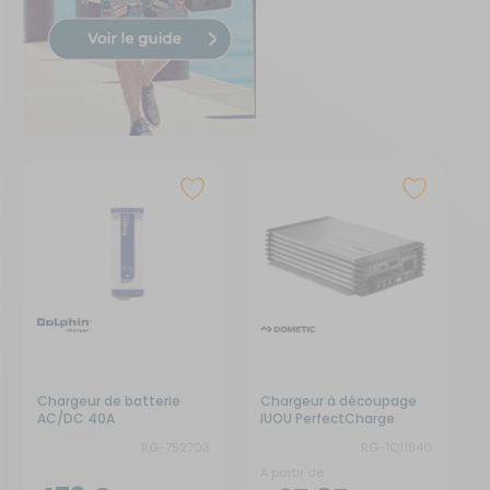
Chargeur de batterie
Chargeur à découpage
AC/DC 40A
IUOU PerfectCharge
RG-752703
RG-1Q11840
A partir de :