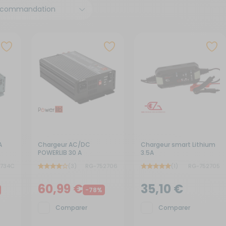
x de signalisation
its électroménagers
yaux
neaux solaires
ins courantes
chauds
rures
rigérateurs
aceurs
A
Chargeur AC/DC
Chargeur smart Lithium
POWERLIB 30 A
3.5A
2734C
(3)
RG-752706
(1)
RG-752705
60,99 €
35,10 €
-78%
Comparer
Comparer