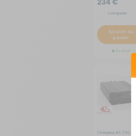
234 €
Sécurité
Comparer
Tentes de toit - Matériel de
Ajouter au
bivouac
panier
TV - Multimédia - Internet
En stock
Vélos - Porte-vélos
Chargeur AC / DC