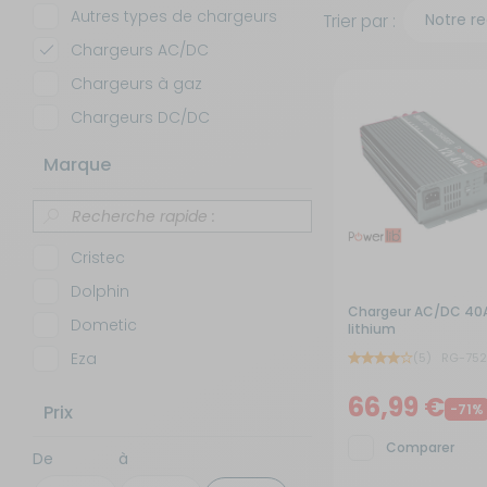
Feu
Autres types de chargeurs
Trier par :
Couchage
Déplace caravane - Remorquage
Pet
Tu
Pan
Ma
Chargeurs AC/DC
Ré
Ser
Chargeurs à gaz
Cuisine - Réfrigération
Eau
Réf
Chargeurs DC/DC
Tr
Déplace caravane - Remorquage
Energie
Marque
Eau
Gaz
Cristec
Energie
Marchepieds - Quincaillerie
Dolphin
Chargeur AC/DC 40
Dometic
lithium
Entretien - Ménage
Mobilier extérieur - Plein air
Eza
(5)
RG-75
GYS
Gaz
Navigation - Aide à la conduite
66,99 €
Prix
-71%
Mastervolt
Comparer
De
à
Guides - Sport - Jeux - Animaux
Ouverture - Rideaux
Powerlib'