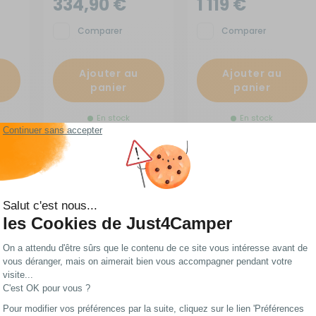
334,90 €
1 119 €
Comparer
Comparer
Ajouter au
Ajouter au
panier
panier
En stock
En stock
Charge Master Plus
Chargeurs de batterie