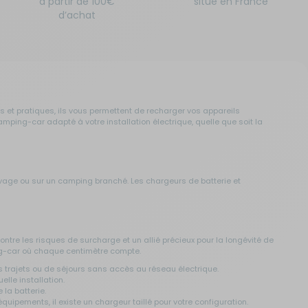
à partir de 100€
situé en France
d’achat
 et pratiques, ils vous permettent de recharger vos appareils
amping-car adapté à votre installation électrique, quelle que soit la
sauvage ou sur un camping branché. Les chargeurs de batterie et
tre les risques de surcharge et un allié précieux pour la longévité de
ng-car où chaque centimètre compte.
s trajets ou de séjours sans accès au réseau électrique.
lle installation.
la batterie.
uipements, il existe un chargeur taillé pour votre configuration.