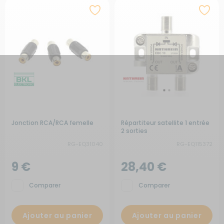
Jonction RCA/RCA femelle
Répartiteur satellite 1 entrée
2 sorties
RG-EQ31040
RG-EQ115372
9 €
28,40 €
Comparer
Comparer
Ajouter au panier
Ajouter au panier