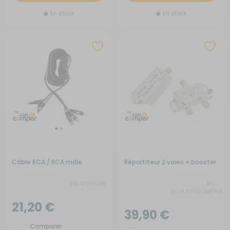
En stock
En stock
Câble RCA / RCA mâle
Répartiteur 2 voies + booster
RG-EQ31048
RG-
EQJL3USGOBBTIUE
21,20 €
39,90 €
Comparer