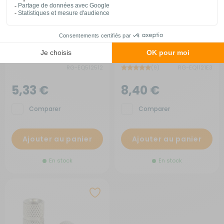
Fiche F adaptateur
Cordon d'alimentation TV
12Volts avec fiche allume
cigare
RG-EQ512512
(9)
RG-EQ1121E3
5,33 €
8,40 €
Comparer
Comparer
Ajouter au panier
Ajouter au panier
En stock
En stock