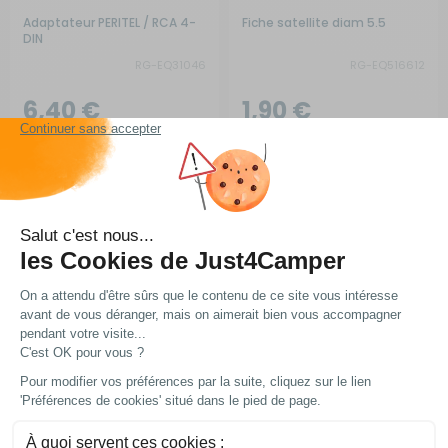
Adaptateur PERITEL / RCA 4-
Fiche satellite diam 5.5
DIN
RG-EQ31046
RG-EQ516612
6,40 €
1,90 €
Comparer
Comparer
Ajouter au panier
Ajouter au panier
En stock
En stock