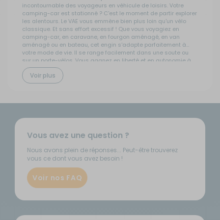
incontournable des voyageurs en véhicule de loisirs. Votre
camping-car est stationné ? C'est le moment de partir explorer
les alentours. Le VAE vous emmène bien plus loin qu'un vélo
classique. Et sans effort excessif ! Que vous voyagiez en
camping-car, en caravane, en fourgon aménagé, en van
aménagé ou en bateau, cet engin s'adapte parfaitement à
votre mode de vie. Il se range facilement dans une soute ou
sur un porte-vélos. Vous gagnez en liberté et en autonomie à
Les différents types de vélos à assistance
chaque étape de votre road-trip.
électrique pour homme et femme
Voir plus
Il existe plusieurs types de VAE selon votre usage et votre
condition physique.
Le vélo électrique pliant léger : compact et
facile à stocker
Vous avez une question ?
Le vélo électrique pliant est le chouchou des camping-
caristes. Il se replie en quelques secondes. Il prend peu de
Nous avons plein de réponses... Peut-être trouverez
place dans une soute ou dans un coffre. Son cadre pliant est
vous ce dont vous avez besoin !
souvent en aluminium, ce qui lui garantit légèreté et solidité.
C'est la solution idéale pour les utilisateurs qui souhaitent
combiner vélo et transports en commun lors de leurs
Voir nos FAQ
déplacements. Ce type de vélo convient parfaitement aux
trajets du quotidien comme aux balades touristiques. C'est un
engin pratique, maniable et très facile à transporter.
Le vélo électrique de ville : confortable et
maniable