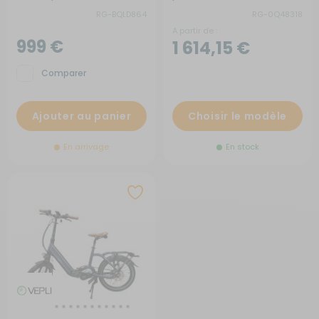
RG-BQLD864
RG-0Q48318
A partir de :
999 €
1 614,15 €
Comparer
Ajouter au panier
Choisir le modèle
En arrivage
En stock