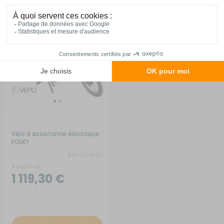
Vélo à assistance électrique
FOLKY
RG-0Q48317
A partir de :
1 119,30 €