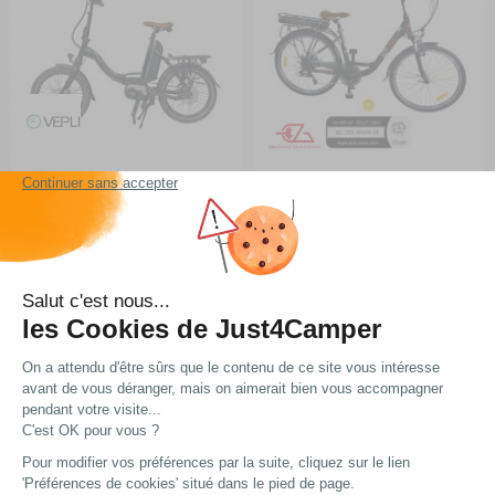
Vélo à assistance électrique
Vélo à assistance électrique
pliant JUNY
CITY ROAD 26,5P
RG-0Q48319
RG-1Q2126Q3
A partir de :
A partir de :
2 124,15 €
1 199 €
Choisir le modèle
Choisir le modèle
En stock
En arrivage