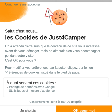
Ajouter au panier
Ajouter au panier
En arrivage
En stock
Livraison express
Frais de port
Les meilleurs prix
à domicile ou en point
OFFERTS
du web !
relais
à partir de 99€
d’achat*
Vous avez une question ?