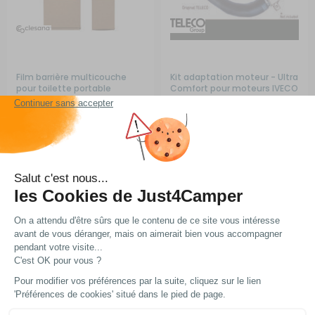
Film barrière multicouche
Kit adaptation moteur - Ultra
pour toilette portable
Comfort pour moteurs IVECO
Clesana C1
RG-0Q58681
RG-0Q58781
A partir de :
A partir de :
24 €
287,30 €
Choisir le modèle
Choisir le modèle
En stock
En stock