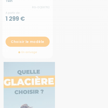
Twin
RG-0Q58782
A partir de :
1 299 €
Choisir le modèle
En arrivage