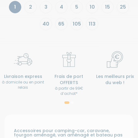
1
2
3
4
5
10
15
25
40
65
105
113
Livraison express
Frais de port
Les meilleurs prix
à domicile ou en point
OFFERTS
du web !
relais
à partir de 99€
d’achat*
Accessoires pour camping-car, caravane,
fourgon aménagé, van aménagé et bateau pas