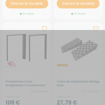
Choisir le modèle
Choisir le modèle
En stock
En stock
Encadrement pour
Cales de stabilisation Wedge
réfrigérateur à compression
level
RG-0Q58483
RG-0Q58990
A partir de :
A partir de :
109 €
27,79 €