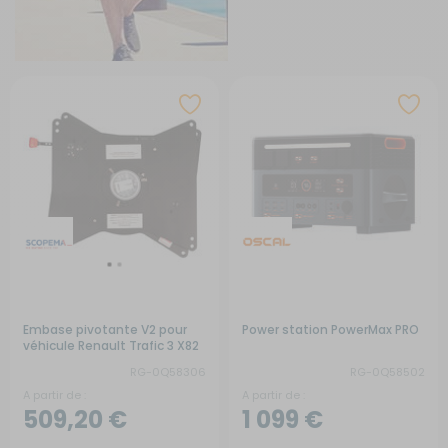
Embase pivotante V2 pour
Power station PowerMax PRO
véhicule Renault Trafic 3 X82
RG-0Q58306
RG-0Q58502
A partir de :
A partir de :
509,20 €
1 099 €