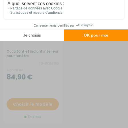
Occultant et isolant intérieur
pour fenêtre
RG-0Q58199
A partir de :
84,90 €
Choisir le modèle
En stock