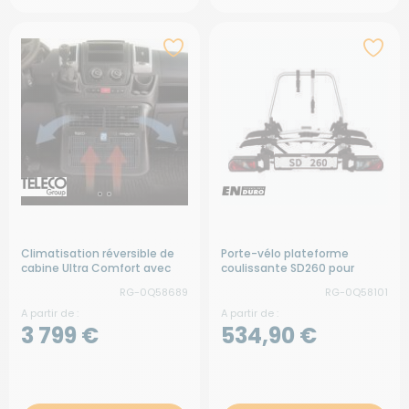
Climatisation réversible de
Porte-vélo plateforme
cabine Ultra Comfort avec
coulissante SD260 pour
système Sterilair Pro
fourgon
RG-0Q58689
RG-0Q58101
A partir de :
A partir de :
3 799 €
534,90 €