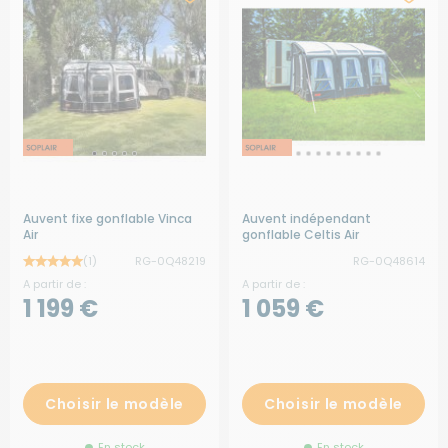
Auvent fixe gonflable Vinca
Auvent indépendant
Air
gonflable Celtis Air
(1)
RG-0Q48219
RG-0Q48614
A partir de :
A partir de :
1 199 €
1 059 €
Choisir le modèle
Choisir le modèle
En stock
En stock