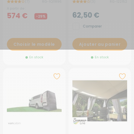
(7)
RG-1Q11896
(3)
RG-122152
A partir de :
62,50 €
574 €
-29%
Comparer
Choisir le modèle
Ajouter au panier
En stock
En stock