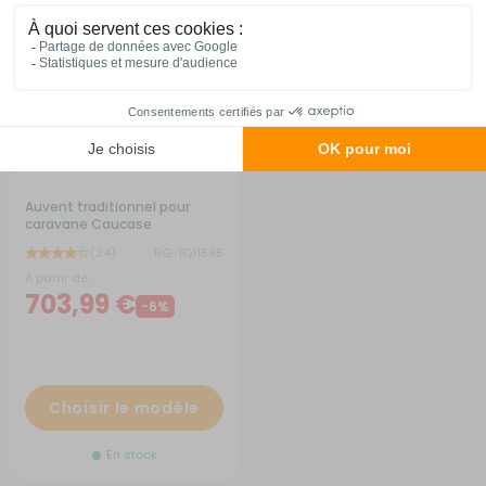
Auvent traditionnel pour
caravane Caucase
(24)
RG-1Q11595
A partir de :
703,99 €
-6%
Choisir le modèle
En stock