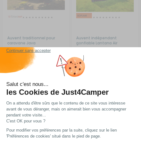
Auvent traditionnel pour
Auvent indépendant
caravane Java
gonflable Lantana Air
(29)
RG-1Q11395
RG-0Q48615
A partir de :
A partir de :
615 €
949 €
Choisir le modèle
Choisir le modèle
En stock
En stock