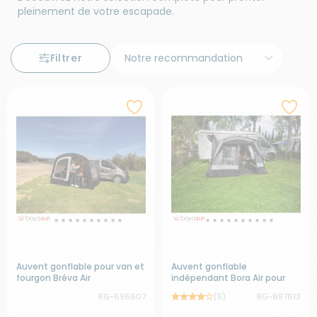
pleinement de votre escapade.
Filtrer
Auvent gonflable pour van et
Auvent gonflable
fourgon Bréva Air
indépendant Bora Air pour
camping-car
RG-696607
(5)
RG-697613