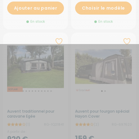
Ajouter au panier
Choisir le modèle
En stock
En stock
Auvent traditionnel pour
Auvent pour fourgon spécial
caravane Egée
Hayon Cover
(1)
RG-1Q21841
(2)
RG-697623
A partir de :
159 €