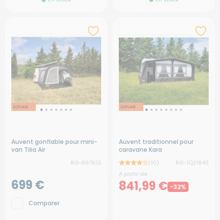
Auvent gonflable pour mini-
Auvent traditionnel pour
van Tilia Air
caravane Kara
RG-697612
(10)
RG-1Q21843
A partir de :
699 €
841,99 €
-32%
Comparer