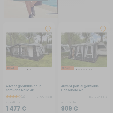
Auvent gonflable pour
Auvent partiel gonflable
caravane Malia Air
Cassandra Air
(2)
RG-0Q48611
RG-0Q48612
A partir de :
A partir de :
1 477 €
909 €