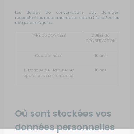
Les durées de conservations des données
respectent les recommandations de la CNIL et/ou les
obligations légales :
TYPE de DONNEES
DUREE de
CONSERVATION
Coordonnées
10 ans
Historique des factures et
10 ans
opérations commerciales
Où sont stockées vos
données personnelles