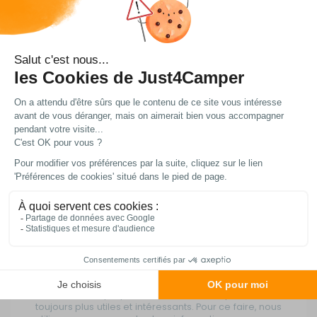
vos données ?
Just4Camper réalise des analyses des données
collectées à des fins marketing.
Par la suite ces données sont transformées en profils
détaillés
anonymes pour être utilisés par nos
enseignes et nos partenaires commerciaux dans le
but de :
faire profiter nos clients, d’offres
avantageuses qui correspondent à leurs
habitudes de consommation.
réaliser des campagnes publicitaires sur le
web (display) ciblées sur les centres d’intérêts
des clients
À propos des publicités personnalisées :
Nous collaborons avec des partenaires annonceurs
afin de vous proposer des contenus publicitaires
toujours plus utiles et intéressants. Pour ce faire, nous