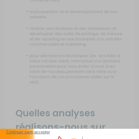
consentement;
la prospection et le développement de nos
activités;
réaliser des analyses et des statistiques, et
développer des outils de pilotage, de mesure
et de reporting en vue d’adapter nos activités
commerciales et marketing;
pour des besoins techniques (ex : accéder à
votre compte client, mémoriser vos données
personnelles pour vous éviter d’avoir à les
saisir de nouveau pendant votre visite ou à
l’occasion de vos prochaines visites sur le
site);
Quelles analyses
réalisons-nous sur