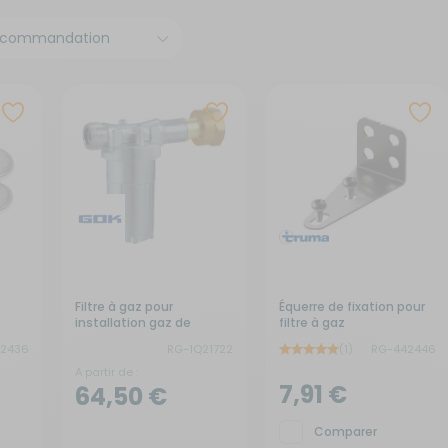
x de signalisation
its électroménagers
yaux
neaux solaires
ins courantes
chauds
rures
rigérateurs
aceurs
Filtre à gaz pour
Équerre de fixation pour
installation gaz de
filtre à gaz
camping-car
42436
RG-1Q21722
(1)
RG-442446
A partir de :
7,91 €
64,50 €
Comparer