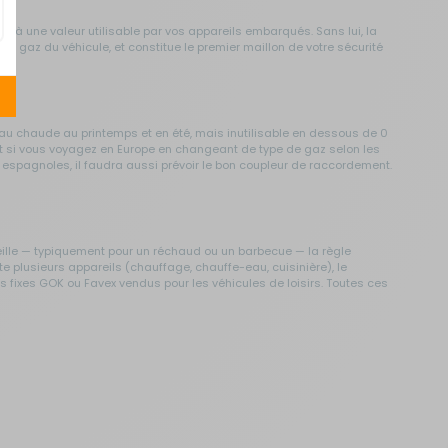
u'à une valeur utilisable par vos appareils embarqués. Sans lui, la
uit gaz du véhicule, et constitue le premier maillon de votre sécurité
'eau chaude au printemps et en été, mais inutilisable en dessous de 0
. Et si vous voyagez en Europe en changeant de type de gaz selon les
 espagnoles, il faudra aussi prévoir le bon coupleur de raccordement.
outeille — typiquement pour un réchaud ou un barbecue — la règle
e plusieurs appareils (chauffage, chauffe-eau, cuisinière), le
s fixes GOK ou Favex vendus pour les véhicules de loisirs. Toutes ces
er.
nomie doublée.