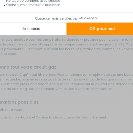
-car ou caravane ?
e mais vitale : abaisser la pression brute du gaz contenu dans la bouteille jusq
ément votre installation. Il s'intercale entre le robinet de bouteille et le circ
pements et celui de vos proches.
installation gaz ?
le choix classique pour les températures douces — pratique pour la cuisine et l
es, le propane s'impose : il supporte les températures négatives jusqu'à -42 °C
plus polyvalente — sachant que pour les bouteilles étrangères comme les Repsol
otre choix.
nne tout votre circuit gaz
on, et c'est là qu'il faut être précis. Pour un détendeur simple vissé sur une b
. En revanche, pour un réseau gaz fixe de camping-car ou de fourgon qui aliment
 C'est cette pression harmonisée que l'on retrouve sur la plupart des détendeur
e sur un camping-car d'occasion, vérifiez-les avant de commander.
gurations possibles
ffrent à vous :
que. Simple, fiable, et l'option la plus accessible financièrement.
format non standard, comme les bouteilles étrangères lors de voyages à l'étrang
iquement sur la seconde quand la première est vide. Zéro coupure de gaz, auto
s appareils, pensez aux
lyres gaz
et
raccords gaz
disponibles sur just4camper.fr.