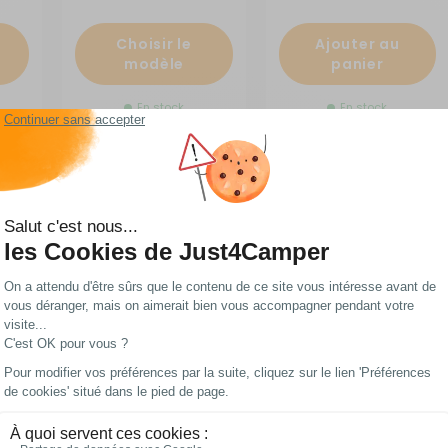
Choisir le
Ajouter au
modèle
panier
En stock
En stock
Les meilleurs prix
Paiements 100%
du web !
sécurisés