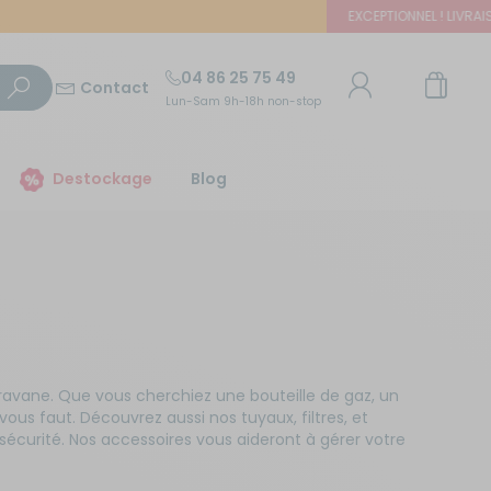
EXCEPTIONNEL ! LIVRAISON O
04 86 25 75 49
Contact
Lun-Sam 9h-18h non-stop
TROUVER UN MAGASIN
Destockage
Blog
E-mail ou numéro client
Trouvez le magasin le plus proche et profitez
d'offres exclusives !
Mot de passe
ou
Mot de passe oublié
Autour de moi
Rester connecté(e)
ravane. Que vous cherchiez une bouteille de gaz, un
ous faut. Découvrez aussi nos tuyaux, filtres, et
sécurité. Nos accessoires vous aideront à gérer votre
Se connecter