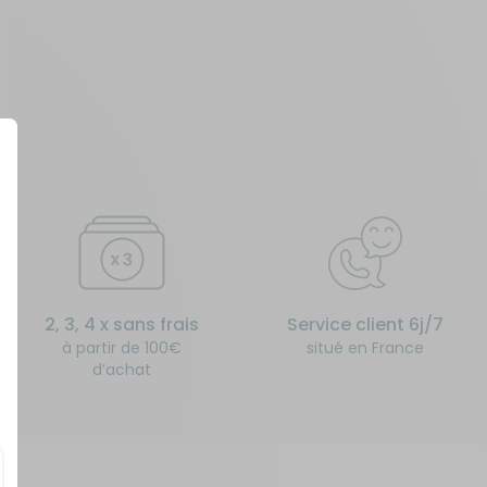
2, 3, 4 x sans frais
Service client 6j/7
à partir de 100€
situé en France
d’achat