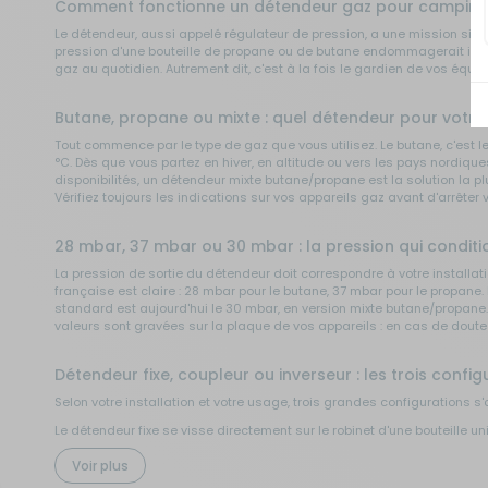
Comment fonctionne un détendeur gaz pour camping
Le détendeur, aussi appelé régulateur de pression, a une mission simpl
Sécurité
pression d'une bouteille de propane ou de butane endommagerait instantan
gaz au quotidien. Autrement dit, c'est à la fois le gardien de vos équi
Tentes de toit - Matériel de
bivouac
Butane, propane ou mixte : quel détendeur pour votre 
Tout commence par le type de gaz que vous utilisez. Le butane, c'est 
°C. Dès que vous partez en hiver, en altitude ou vers les pays nordiqu
TV - Multimédia - Internet
disponibilités, un détendeur mixte butane/propane est la solution la 
Vérifiez toujours les indications sur vos appareils gaz avant d'arrêter v
Vélos - Porte-vélos
28 mbar, 37 mbar ou 30 mbar : la pression qui conditio
La pression de sortie du détendeur doit correspondre à votre installati
française est claire : 28 mbar pour le butane, 37 mbar pour le propane
standard est aujourd'hui le 30 mbar, en version mixte butane/propane.
valeurs sont gravées sur la plaque de vos appareils : en cas de dout
Détendeur fixe, coupleur ou inverseur : les trois confi
Selon votre installation et votre usage, trois grandes configurations s'o
Le détendeur fixe se visse directement sur le robinet d'une bouteille uni
Le coupleur est un adaptateur qui relie le détendeur à un robinet de 
L'inverseur connecte deux bouteilles en parallèle et bascule automat
Voir plus
Pour compléter l'installation selon la distance entre la bouteille et vo