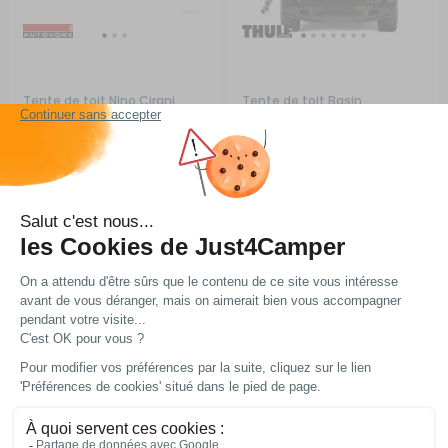
Tente de toit Nino Cirani
Tente de toit Basin
Overland
RG-0Q58372
RG-0Q58640
A partir de :
A partir de :
2 579 €
2 499 €
Choisir le modèle
Choisir le modèle
En stock
En stock