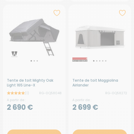
Tente de toit Mighty Oak
Tente de toit Maggiolina
Light 165 Line-X
Airlander
(1)
RG-0Q58048
RG-0Q58272
A partir de :
A partir de :
2 690 €
2 699 €