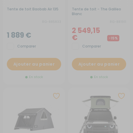
Tente de toit Baobab Air 135
Tente de toit - The Galileo
Blanc
RG-885833
RG-881911
2 549,15
1 889 €
€
-15%
Comparer
Comparer
Ajouter au panier
Ajouter au panier
En stock
En stock