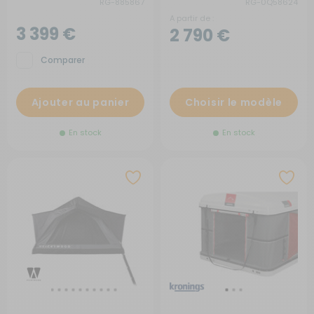
RG-885867
RG-0Q58624
A partir de :
3 399 €
2 790 €
Comparer
Ajouter au panier
Choisir le modèle
En stock
En stock