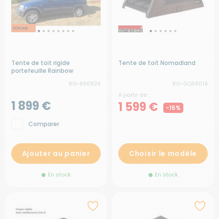
Tente de toit rigide
Tente de toit Nomadland
portefeuille Rainbow
RG-886829
RG-0Q58019
A partir de :
1 899 €
1 599 €
-15%
Comparer
Ajouter au panier
Choisir le modèle
En stock
En stock