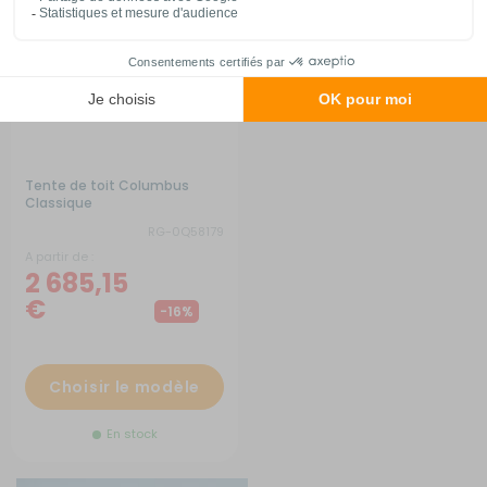
Tente de toit Columbus
Classique
RG-0Q58179
A partir de :
2 685,15
€
-16%
Choisir le modèle
En stock