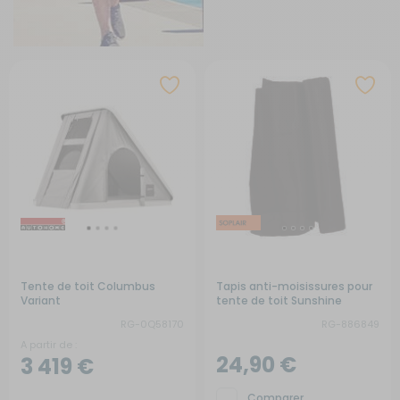
Tente de toit Columbus
Tapis anti-moisissures pour
Variant
tente de toit Sunshine
RG-0Q58170
RG-886849
A partir de :
24,90 €
3 419 €
Comparer