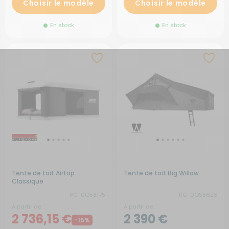
Choisir le modèle
Choisir le modèle
En stock
En stock
Tente de toit Airtop
Tente de toit Big Willow
Classique
RG-0Q58175
RG-0Q58623
A partir de :
A partir de :
2 736,15 €
2 390 €
-15%