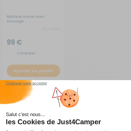
Machine à laver avec
essorage
RG-912855
99 €
Comparer
Ajouter au panier
En stock