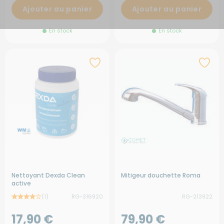
Ajouter au panier
Ajouter au panier
En stock
En stock
Nettoyant Dexda Clean
Mitigeur douchette Roma
active
(1)
RG-316920
RG-213922
17,90 €
79,90 €