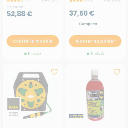
(14)
RG-4Q34C
(40)
RG-213800
A partir de :
37,50 €
52,88 €
Comparer
Choisir le modèle
Ajouter au panier
En stock
En stock