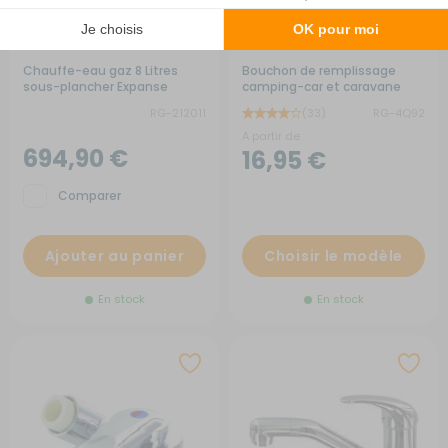
Chauffe-eau gaz 8 Litres
Bouchon de remplissage
sous-plancher Expanse
camping-car et caravane
RG-212011
(33)
RG-4Q92
A partir de :
694,90 €
16,95 €
Comparer
Ajouter au panier
Choisir le modèle
En stock
En stock