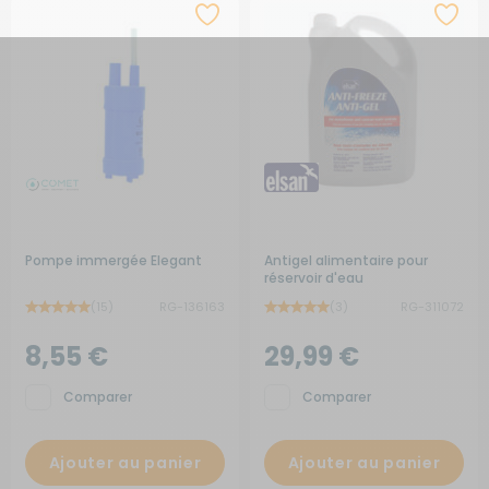
Pompe immergée Elegant
Antigel alimentaire pour
réservoir d'eau
(15)
RG-136163
(3)
RG-311072
8,55 €
29,99 €
Comparer
Comparer
Ajouter au panier
Ajouter au panier