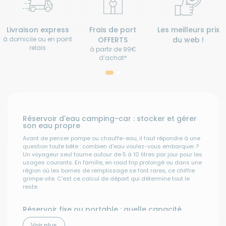
Livraison express
Frais de port
Les meilleurs prix
à domicile ou en point
OFFERTS
du web !
relais
à partir de 99€
d’achat*
Réservoir d'eau camping-car : stocker et gérer
son eau propre
Avant de penser pompe ou chauffe-eau, il faut répondre à une
question toute bête : combien d'eau voulez-vous embarquer ?
Un voyageur seul tourne autour de 5 à 10 litres par jour pour les
usages courants. En famille, en road trip prolongé ou dans une
région où les bornes de remplissage se font rares, ce chiffre
grimpe vite. C'est ce calcul de départ qui détermine tout le
reste.
Réservoir fixe ou portable : quelle capacité
choisir pour son camping-car ou son van ?
Voir plus