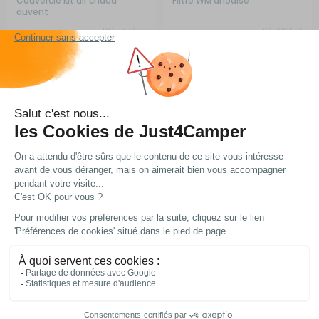
Couvercle kit air chaud
Filtre WM anodisé
auvent
RG-143426
RG-316910
31,79 €
232,90 €
-15%
Comparer
Comparer
Ajouter au panier
Ajouter au panier
En stock
En stock