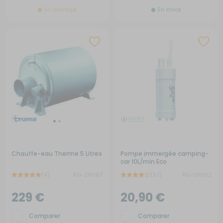
En arrivage
En stock
Chauffe-eau Therme 5 Litres
Pompe immergée camping-
car 10L/min Eco
(4)
RG-211067
(27)
RG-136122
229 €
20,90 €
Comparer
Comparer