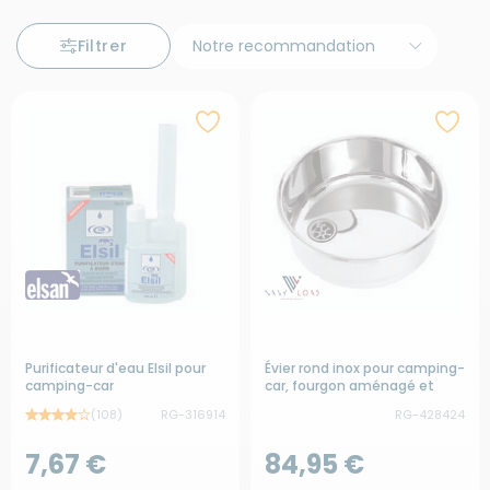
Filtrer
Purificateur d'eau Elsil pour
Évier rond inox pour camping-
camping-car
car, fourgon aménagé et
bateau
(108)
RG-316914
RG-428424
7,67 €
84,95 €