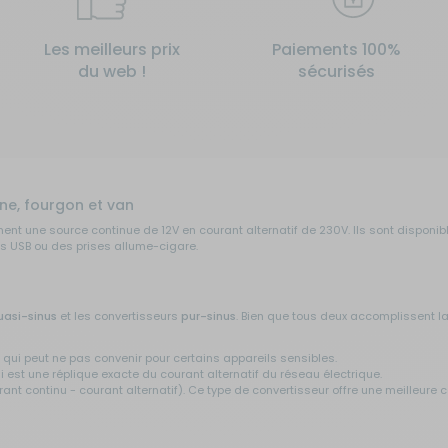
Les meilleurs prix
Paiements 100%
du web !
sécurisés
ne, fourgon et van
ment une source continue de 12V en courant alternatif de 230V. Ils sont dispon
s USB ou des prises allume-cigare.
uasi-sinus
et les convertisseurs
pur-sinus
. Bien que tous deux accomplissent l
qui peut ne pas convenir pour certains appareils sensibles.
est une réplique exacte du courant alternatif du réseau électrique.
ant continu - courant alternatif). Ce type de convertisseur offre une meilleure