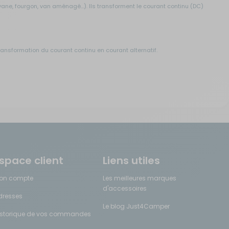
ne, fourgon, van aménagé...). Ils transforment le courant continu (DC)
transformation du courant continu en courant alternatif.
xiste des différences fondamentales entre les deux appareils :
s électroniques pour convertir l'énergie électrique
l utilise un champ magnétique pour convertir la tension entre deux
space client
Liens utiles
s)
on compte
Les meilleures marques
n volts)
d'accessoires
dresses
nsions ou bien des ports USB
Le blog Just4Camper
istorique de vos commandes