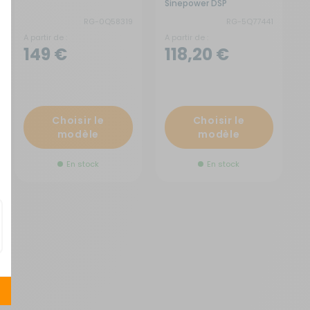
Sinepower DSP
RG-0Q58319
RG-5Q77441
A partir de :
A partir de :
149 €
118,20 €
Choisir le
Choisir le
modèle
modèle
En stock
En stock