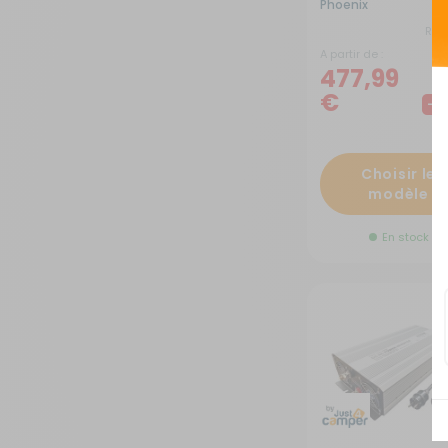
Phoenix
RG-
A partir de :
477,99
€
-9
Choisir le
modèle
En stock