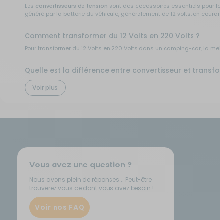
Les
convertisseurs de tension
sont des accessoires essentiels pour la 
généré par la batterie du véhicule, généralement de 12 volts, en courant 
Comment transformer du 12 Volts en 220 Volts ?
Pour transformer du 12 Volts en 220 Volts dans un camping-car, la meille
Quelle est la différence entre convertisseur et tran
La différence majeure entre un
convertisseur
12V 220V pur sinus et un
Voir plus
Un convertisseur et un transformateur sont deux appareils électriques 
Un convertisseur
est un appareil qui modifie la tension, la fréquence o
Un transformateur
est un appareil qui transfère l'énergie électrique d
circuits.
Quel convertisseur choisir pour un camping-car ?
Pour choisir le convertisseur adapté à votre camping-car, plusieurs cri
Vous avez une question ?
la
puissance du convertisseur
: elle doit être suffisante pour aliment
la
tension
: la tension de sortie du convertisseur doit correspondre à l
Nous avons plein de réponses... Peut-être
le
type de courant
: pur sinus ou quasi sinus
trouverez vous ce dont vous avez besoin !
les
fonctionnalités supplémentaires
: certains convertisseurs propos
Comment brancher un convertisseur dans un campin
Voir nos FAQ
Pour brancher un convertisseur dans un camping-car, vous devez suiv