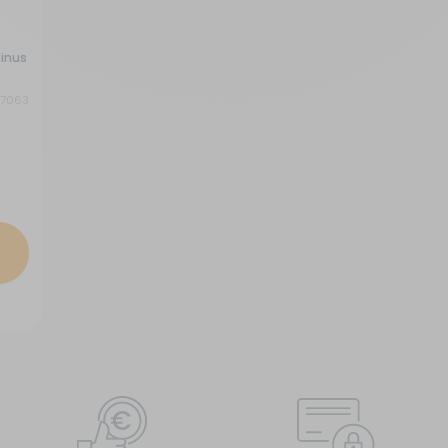
sinus
7063