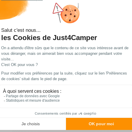
Convertisseurs DSP-T
Sinepower DSP T
4Q22
RG-5Q77545
(1)
RG-5Q77541
A partir de :
A partir de :
70,60 €
667 €
%
Choisir le
Choisir le
modèle
modèle
En stock
En stock