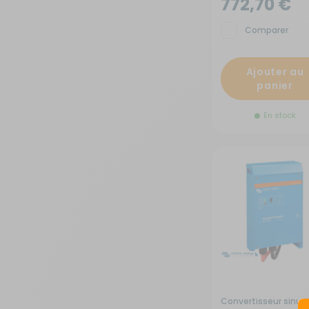
772,70 €
Sécurité
Comparer
Tentes de toit - Matériel de
Ajouter au
bivouac
panier
TV - Multimédia - Internet
En stock
Vélos - Porte-vélos
Convertisseur sinus