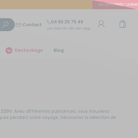
EXCEPTIONNEL ! LIVRAISON OFFER
04 86 25 75 49
Contact
Lun-Sam 9h-18h non-stop
TROUVER UN MAGASIN
Destockage
Blog
E-mail ou numéro client
Trouvez le magasin le plus proche et profitez
d'offres exclusives !
Mot de passe
ou
Mot de passe oublié
Autour de moi
Rester connecté(e)
- 220V
. Avec différentes puissances, vous trouverez
triques pendant votre voyage. Découvrez la sélection de
Se connecter