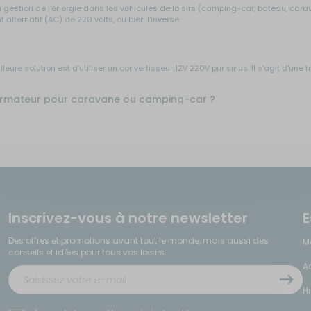
gestion de l'énergie dans les véhicules de loisirs (camping-car, bateau, carava
alternatif (AC) de 220 volts, ou bien l'inverse.
ure solution est d'utiliser un convertisseur 12V 220V pur sinus. Il s'agit d'une 
sformateur pour caravane ou camping-car ?
transformateur de tension
réside dans leurs fonctions et leurs composants.
qui convertissent l'énergie électrique d'une forme à une autre. Cependant, il e
u la forme d'onde d'un signal électrique. Un convertisseur utilise des composant
'un circuit à un autre sans changer la fréquence ou la forme d'onde du signal. I
Inscrivez-vous à notre newsletter
E
tères doivent être pris en compte :
er tous les appareils électriques dont vous avez besoin (elle est mesurée en watt
Des offres et promotions avant tout le monde, mais aussi des
M
a tension d'entrée des appareils que vous souhaitez utiliser (elle est mesurée e
conseils et idées pour tous vos loisirs.
A
ent des fonctionnalités supplémentaires comme une protection contre les surte
H
g-car ?
re ces étapes :