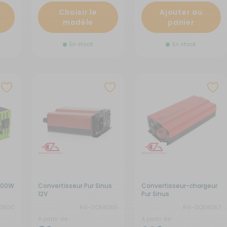
Choisir le
Ajouter au
modèle
panier
En stock
En stock
3000W
Convertisseur Pur Sinus
Convertisseur-chargeur
12V
Pur Sinus
4780C
RG-0Q58065
RG-0Q58067
A partir de :
A partir de :