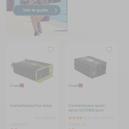
Convertisseur Pur sinus
Convertisseur quasi-
sinus 12V/230V pour
camping-car
RG-0Q58521
(4)
RG-1Q1179C5
A partir de :
A partir de :