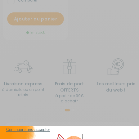
Comparer
Ajouter au panier
En stock
Livraison express
Frais de port
Les meilleurs prix
à domicile ou en point
OFFERTS
du web !
relais
à partir de 99€
d’achat*
Tentes de toit pour voiture, 4x4 et SUV