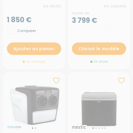
système Sterilair Pro
RG-182755
RG-0Q58689
A partir de :
1 850 €
3 799 €
Comparer
Ajouter au panier
Choisir le modèle
En arrivage
En stock