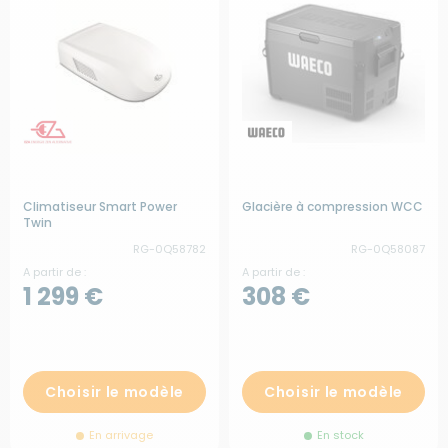
Climatiseur Smart Power
Glacière à compression WCC
Twin
RG-0Q58782
RG-0Q58087
A partir de :
A partir de :
1 299 €
308 €
Choisir le modèle
Choisir le modèle
En arrivage
En stock