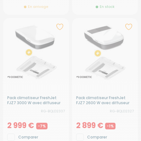
En arrivage
En stock
Pack climatiseur FreshJet
Pack climatiseur FreshJet
FJZ7 3000 W avec diffuseur
FJZ7 2600 W avec diffuseur
LED
LED
RG-BQLD2337
RG-BQLD2327
2 999 €
2 899 €
-7%
-1%
Comparer
Comparer