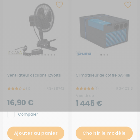
Ventilateur oscillant 12Volts
Climatiseur de coffre SAPHIR
(1)
RG-911742
(1)
RG-1Q313
A partir de :
16,90 €
1 445 €
Comparer
Ajouter au panier
Choisir le modèle