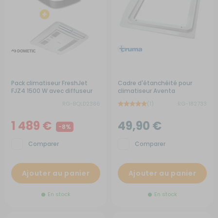
Pack climatiseur FreshJet
Cadre d'étanchéité pour
FJZ4 1500 W avec diffuseur
climatiseur Aventa
mécanique
RG-BQLD2386
(1)
RG-182733
1 489 €
49,90 €
-8%
Comparer
Comparer
Ajouter au panier
Ajouter au panier
En stock
En stock