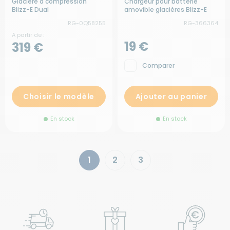
Glacière à compression
Chargeur pour batterie
Blizz-E Dual
amovible glacières Blizz-E
Flex
RG-0Q58255
RG-366364
A partir de :
19 €
319 €
Comparer
Choisir le modèle
Ajouter au panier
En stock
En stock
1
2
3