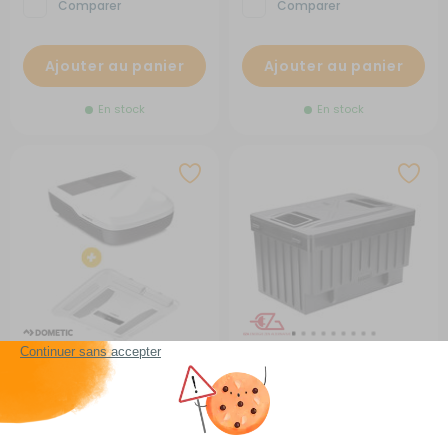
Comparer
Comparer
Ajouter au panier
Ajouter au panier
En stock
En stock
Pack climatiseur FreshJet
Batterie amovible pour
FJZ4 1700 W avec diffuseur
glacières
LED
RG-BQLD2396
RG-366322