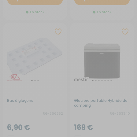
En stock
En stock
Bac à glaçons
Glacière portable Hybride de
camping
RG-366352
RG-363340
6,90 €
169 €