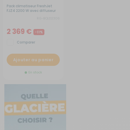
Pack climatiseur FreshJet
FJZ4 2200 W avec diffuseur
LED
RG-BQLD2306
2 369 €
-11%
Comparer
Ajouter au panier
En stock