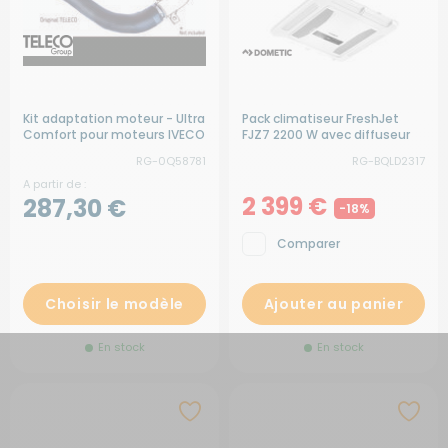
Kit adaptation moteur - Ultra
Pack climatiseur FreshJet
Comfort pour moteurs IVECO
FJZ7 2200 W avec diffuseur
LED
RG-0Q58781
RG-BQLD2317
A partir de :
2 399 €
287,30 €
-18%
Comparer
Choisir le modèle
Ajouter au panier
En stock
En stock