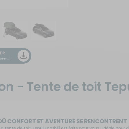
ER
ées...)
on - Tente de toit Tepu
À OÙ CONFORT ET AVENTURE SE RENCONTRENT
 La
tente de toit Tepui Foothill
est faite pour vous ! Idéale pour 