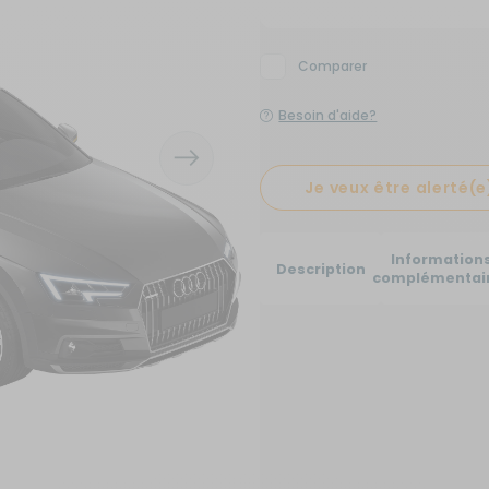
x de signalisation
its électroménagers
yaux
neaux solaires
ins courantes
chauds
Comparer
rures
rigérateurs
Besoin d'aide?
aceurs
Je veux être alerté(e
Information
Description
complémentai