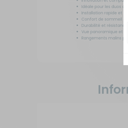
Innovation et compaci
Idéale pour les duos d'
Installation rapide et fa
Confort de sommeil av
Durabilité et résistance
Vue panoramique et exce
Rangements malins pou
Info