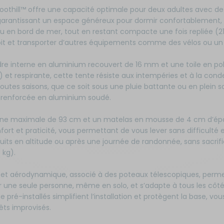
 Foothill™ offre une capacité optimale pour deux adultes avec 
s garantissant un espace généreux pour dormir confortablement
en bord de mer, tout en restant compacte une fois repliée (210,
toit et transporter d’autres équipements comme des vélos ou un
re interne en aluminium recouvert de 16 mm et une toile en pol
et respirante, cette tente résiste aux intempéries et à la cond
utes saisons, que ce soit sous une pluie battante ou en plein sol
 renforcée en aluminium soudé.
rne maximale de 93 cm et un matelas en mousse de 4 cm d’épais
onfort et praticité, vous permettant de vous lever sans difficulté
 nuits en altitude ou après une journée de randonnée, sans sacrifi
 kg).
 et aérodynamique, associé à des poteaux télescopiques, perm
une seule personne, même en solo, et s’adapte à tous les côtés
e pré-installés simplifient l’installation et protègent la base, v
êts improvisés.