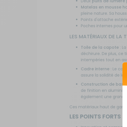
Deux
puits de lumière
p
Matelas en mousse ha
pleine nature. Sa hous
Points d'attache extér
Poches internes pour 
LES MATÉRIAUX DE LA T
Toile de la capote
: La
déchirure. De plus, ce ti
intempéries tout en assu
Cadre interne
: Le cad
assure la solidité de la 
Construction de base
de finition en alumini
également une grande d
Ces matériaux haut de gamme 
LES POINTS FORTS DE