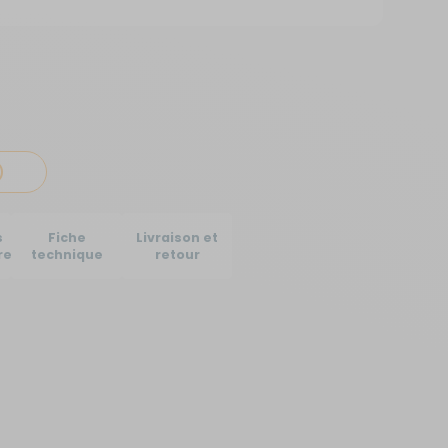
Créer un compte
ou
Suivi de commande invité
)
s
Fiche
Livraison et
res
technique
retour