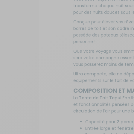
transforme chaque nuit sous l
Sécurité
pour des nuits douces sous le
Conçue pour élever vos rêves
Tentes de toit - Matériel de
barres de toit et son cadre in
bivouac
possède des poteaux télescopi
personne !
TV - Multimédia - Internet
Que votre voyage vous emmè
sera votre compagne essenti
Vélos - Porte-vélos
vous passerez moins de temps
Ultra compacte, elle ne dépas
équipements sur le toit de vot
COMPOSITION ET MAT
La
Tente de Toit Tepui Foothi
et fonctionnalités pensées p
circulation de l’air pour un
Capacité pour
2 perso
Entrée large et
fenêtre