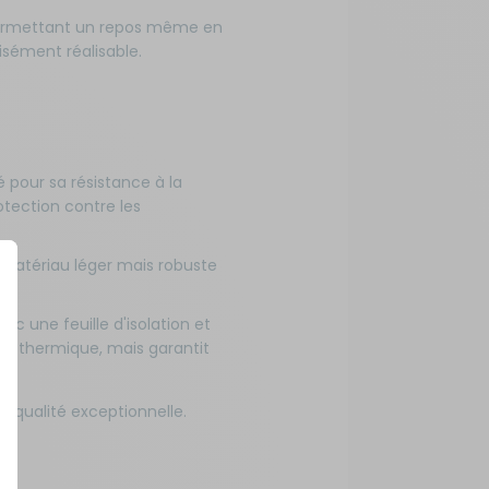
 permettant un repos même en
isément réalisable.
 pour sa résistance à la
otection contre les
 matériau léger mais robuste
ec une feuille d'isolation et
on thermique, mais garantit
e qualité exceptionnelle.