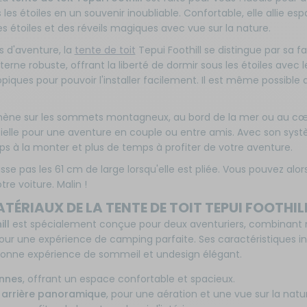
es étoiles en un souvenir inoubliable. Confortable, elle allie es
s étoiles et des réveils magiques avec vue sur la nature.
 d'aventure, la
tente de toit
Tepui Foothill se distingue par sa faci
terne robuste, offrant la liberté de dormir sous les étoiles avec l
ques pour pouvoir l'installer facilement. Il est même possible de
ne sur les sommets montagneux, au bord de la mer ou au cœur
elle pour une aventure en couple ou entre amis. Avec son syst
 à la monter et plus de temps à profiter de votre aventure.
se pas les 61 cm de large lorsqu'elle est pliée. Vous pouvez alor
re voiture. Malin !
ÉRIAUX DE LA TENTE DE TOIT TEPUI FOOTHIL
ll
est spécialement conçue pour deux aventuriers, combinant 
our une expérience de camping parfaite. Ses caractéristiques i
e bonne expérience de sommeil et undesign élégant.
nnes
, offrant un espace confortable et spacieux.
 arrière panoramique
, pour une aération et une vue sur la natu