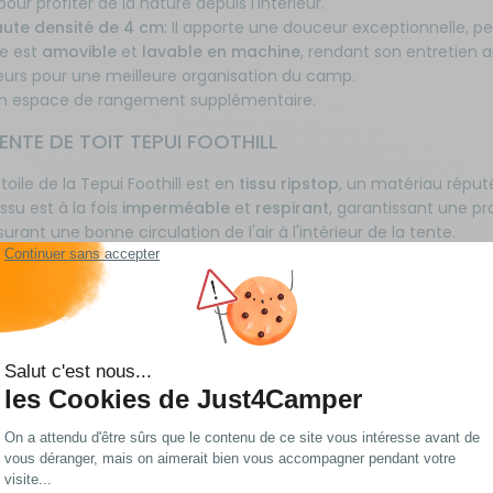
our profiter de la nature depuis l'intérieur.
ute densité de 4 cm
: Il apporte une douceur exceptionnelle,
se est
amovible
et
lavable en machine
, rendant son entretien a
ieurs pour une meilleure organisation du camp.
un espace de rangement supplémentaire.
ENTE DE TOIT TEPUI FOOTHILL
 toile de la Tepui Foothill est en
tissu ripstop
, un matériau réputé
ssu est à la fois
imperméable
et
respirant
, garantissant une pr
rant une bonne circulation de l'air à l'intérieur de la tente.
re de la tente est en
aluminium enveloppé de 5/8" (16mm)
. Ce
structure.
: La base de la Tepui Foothill est un
tube en aluminium soudé
av
um. Cette conception offre non seulement une excellente isolati
urabilité de la tente.
contribuent à faire de la Tepui Foothill une tente de toit d'un
 LA TENTE DE TOIT TEPUI FOOTHILL