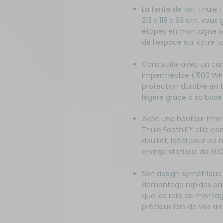
La tente de toit Thule
213 x 119 x 93 cm, vou
étapes en montagne ou 
de l’espace sur votre 
Construite avec un cad
imperméable (1500 WP) 
protection durable en to
légère grâce à sa base
Avec une hauteur inte
Thule Foothill™ allie c
douillet, idéal pour les
charge statique de 300
Son design symétrique
démontage rapides par 
que les rails de montag
précieux lors de vos arr