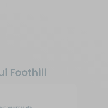
i Foothill
deux personnes, elle