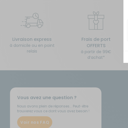
Isolation - Protection
Salle de bain - Toilettes
Marchepieds - Quincaillerie
Sécurité
Livraison express
Frais de port
Tentes de toit - Matériel de
Meubles intérieurs
bivouac
OFFERTS
à domicile ou en point
relais
à partir de 99€
d’achat*
Mobilier extérieur - Plein air
TV - Multimédia - Internet
Navigation - Aide à la conduite
Vélos - Porte-vélos
Ouverture - Rideaux
Vous avez une question ?
Rangement - Transport
Nous avons plein de réponses... Peut-être
trouverez vous ce dont vous avez besoin !
Voir nos FAQ
Salle de bain - Toilettes