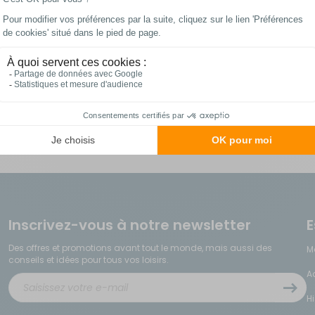
Les meilleurs prix
Paiements 100%
du web !
sécurisés
Inscrivez-vous à notre newsletter
E
Des offres et promotions avant tout le monde, mais aussi des
M
conseils et idées pour tous vos loisirs.
A
H