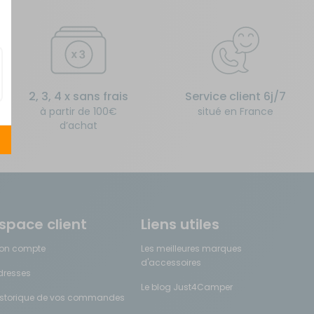
2, 3, 4 x sans frais
Service client 6j/7
à partir de 100€
situé en France
d’achat
space client
Liens utiles
on compte
Les meilleures marques
d'accessoires
dresses
Le blog Just4Camper
istorique de vos commandes