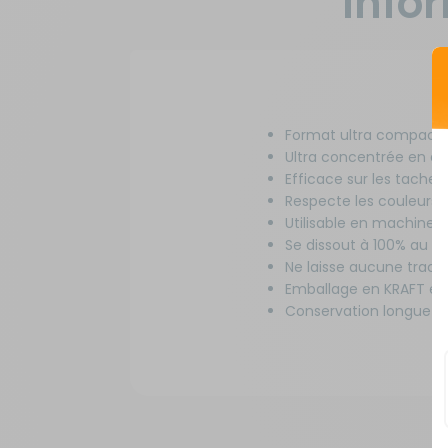
Info
Format ultra compact e
Ultra concentrée en d
Efficace sur les tache
Respecte les couleurs e
Utilisable en machine o
Se dissout à 100% au c
Ne laisse aucune trace
Emballage en KRAFT et
Conservation longue d