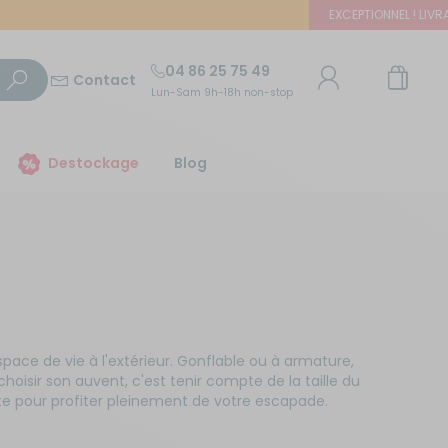
EXCEPTIONNEL ! LIVRAISON
04 86 25 75 49
Contact
Lun-Sam 9h-18h non-stop
TROUVER UN MAGASIN
Destockage
Blog
E-mail ou numéro client
Trouvez le magasin le plus proche et profitez
d'offres exclusives !
Mot de passe
ou
Mot de passe oublié
Autour de moi
Rester connecté(e)
ace de vie à l'extérieur. Gonflable ou à armature,
oisir son auvent, c'est tenir compte de la taille du
ète pour profiter pleinement de votre escapade.
Se connecter