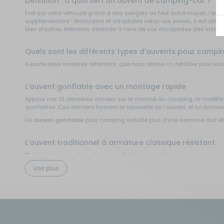
Définition : à quoi sert un auvent de camping-car ?
Fixé sur votre véhicule grâce à des sangles ou tout autre moyen, l'
auv
Sécurité
supplémentaire ! Modulable et adaptable selon vos envies, il est idé
bien d'autres éléments destinés à faire de vos escapades des instan
Tentes de toit - Matériel de
Quels sont les différents types d'auvents pour campi
bivouac
Il existe deux modèles différents, que nous allons ici détailler pour v
TV - Multimédia - Internet
L'auvent gonflable avec un montage rapide
Apparu ces 10 dernières années sur le marché du camping, le modèle gon
Vélos - Porte-vélos
gonflables. Ces derniers forment le squelette de l'auvent, et lui donnen
Un
auvent gonflable
pour camping installé plus d'une semaine doit être
L'auvent traditionnel à armature classique résistant
Plus lourd que son homologue gonflable, le modèle classique existe dep
particulièrement indiqué pour les séjours de longue durée en camping
Voir plus
L'auvent indépendant, de Baya Sun à Thule en passant
L'auvent indépendant pour camping-car est, comme son nom l'indique, i
Zoom sur les annexes et avancées