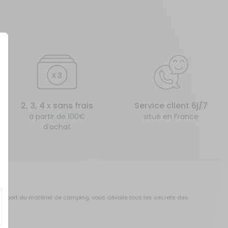
2, 3, 4 x sans frais
Service client 6j/7
à partir de 100€
situé en France
d’achat
expert du matériel de camping, vous dévoile tous les secrets des