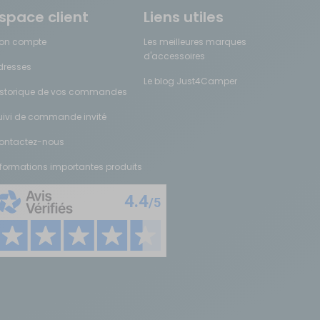
re espace extérieur. Concrètement, une avancée allonge la profondeur
space client
Liens utiles
on compte
Les meilleures marques
s les plus courants :
d'accessoires
dresses
Le blog Just4Camper
istorique de vos commandes
uivi de commande invité
é optimale face aux intempéries ou d'assurer une bonne stabilité lors
ontactez-nous
nformations importantes produits
de l'auvent. Avant tout achat, il faut mesurer précisément la longueur
périmètre mesuré autour de la caravane à hauteur de la gouttière,
ents pour van se fixent directement sur les barres de toit ou via un