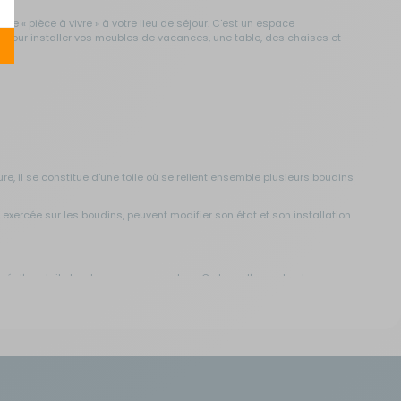
 « pièce à vivre » à votre lieu de séjour. C'est un espace
 pour installer vos meubles de vacances, une table, des chaises et
, il se constitue d'une toile où se relient ensemble plusieurs boudins
exercée sur les boudins, peuvent modifier son état et son installation.
tué d'une toile tendue par une armature. Ce type d'auvent est
vec votre véhicule sans avoir à démonter votre auvent. Pratique !