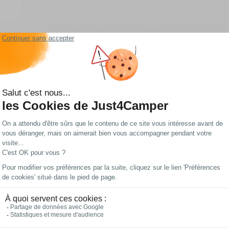
Les meilleurs prix
Paiements 100%
du web !
sécurisés
n aménagé
ssibilités pour personnaliser ses vacances au gré de ses envies. Just4Camper, 
mping correspondent à tous vos souhaits.