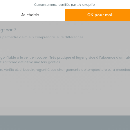
ent de camping-car
vous permet de gagner de l'espace en installant une seconde
al pour les vacances de longue durée, car vous gagnerez une place considérable
ts de pur bonheur.
ng-car ?
ous permettre de mieux comprendre leurs différences.
flable a le vent en poupe ! Très pratique et léger grâce à l'absence d'armature
t sa forme définitive une fois gonflés.
 vérifié et, si besoin, regonflé. Les changements de température et la pression 
uis des dizaines d'années et a fait ses preuves. Solide et stable, il est consti
.
 par Soplair
ndépendant. Il est aussi appelé auvent autoportant. Vous pouvez alors partir a