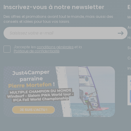
nt sur un auvent existant
Inscrivez-vous à notre newsletter
pour multiplier les possibilités d'aménagement de vot
E
mée, pouvant servir de chambre ou de rangement.
Des offres et promotions avant tout le monde, mais aussi des
M
otamment pour les familles nombreuses qui manquent de place. Parmi les usage
conseils et idées pour tous vos loisirs.
ffrent un espace nuit séparé
A
t l'intérieur propre
lance numéro un avant tout achat.
H
J'accepte les
conditions générales
et la
S
Politique de confidentialité
uation avec votre véhicule de loisirs, qu'il s'agisse de garantir une étanchéit
C
I
que commune : leur
rail de fixation latéral
, qui conditionne directement le choix 
ité ni stabilité.
 déterminant n'est pas le rail, mais le
développé de la caravane
: il s'agit du 
 à celui de votre caravane risque de mal s'ajuster.
sa
carrosserie souvent dépourvue de rail de fixation
standard. La plupart des auv