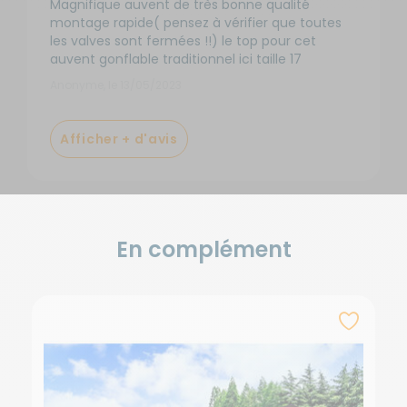
Magnifique auvent de très bonne qualité
montage rapide( pensez à vérifier que toutes
les valves sont fermées !!) le top pour cet
auvent gonflable traditionnel ici taille 17
Anonyme, le 13/05/2023
Afficher + d'avis
En complément