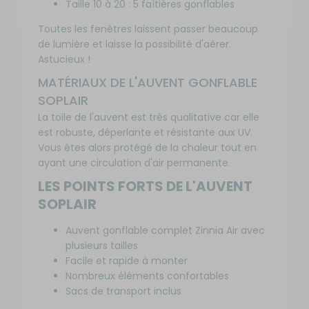
Taille 10 à 20 : 5 faîtières gonflables
Disponibilité
entre 8,75
:
à 9 m
Aj
Prix :
Toutes les fenêtres laissent passer beaucoup
Livraison à
Référence :
1 819
de lumière et laisse la possibilité d'aérer.
Domicile
RG-
pa
€
Astucieux !
JABOSJ83211
Disponible en
livraison : En
Taille -
MATÉRIAUX DE L'AUVENT GONFLABLE
stock
Développé :
SOPLAIR
10 - 8,75 à
9,00 m
La toile de l'auvent est très qualitative car elle
-
est robuste, déperlante et résistante aux UV.
Développé
Vous êtes alors protégé de la chaleur tout en
compris
ayant une circulation d'air permanente.
Disponibilité
entre 9,00
:
LES POINTS FORTS DE L'AUVENT
à 9,25 m
A
Prix :
Livraison à
Référence :
SOPLAIR
1 859
Domicile
RG-
p
€
JABOSJ83212
Disponible en
Auvent gonflable complet Zinnia Air avec
livraison : En
Taille -
plusieurs tailles
stock
Développé :
Facile et rapide à monter
11 - 9,00 à
Nombreux éléments confortables
9,25 m
Sacs de transport inclus
-