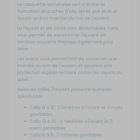
à 8,50 m
Aj
Prix :
La casquette armaturée sert à limiter la
Livraison à
Référence :
1 639
formation de poches d'eau après une pluie et
Domicile
RG-
p
€
JABOSJ8391
Disponible en
assure un bon maintiendu toit de l'auvent.
livraison : En
Taille -
La façade et les côtés sont détachables. Cela
stock
Développé :
vous permet de transformer l'auvent en
8 - 8,25 à
terrasse couverte. Pratique également pour
8,50 m
aérer !
-
Développé
Les volets vous permettent de conserver une
compris
intimité au sein de l'auvent et ajoutent une
Disponibilité
entre 8,50
protection supplémentaire contre les rayons du
:
à 8,75 m
Aj
Prix :
soleil.
Livraison à
Référence :
1 669
Domicile
RG-
Selon les tailles, l'auvent présente quelques
p
€
JABOSJ8301
Disponible en
spécificités :
livraison : En
Taille -
stock
Développé :
Taille 8 à 12 : 2 fenêtres à l'avant et 3 mats
9 - 8,50 à
gonflables
8,75 m
Taille 13 à 20 : 4 fenêtres à l'avant et 5
-
mats gonflables
Développé
Taille 8 à 9 : 3 faîtières gonflables
compris