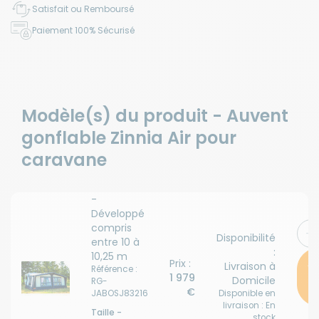
Satisfait ou Remboursé
Paiement 100% Sécurisé
Modèle(s) du produit - Auvent
gonflable Zinnia Air pour
caravane
-
Développé
compris
Disponibilité
entre 10 à
:
10,25 m
A
Prix :
Livraison à
Référence :
1 979
Domicile
RG-
p
€
JABOSJ83216
Disponible en
livraison : En
Taille -
stock