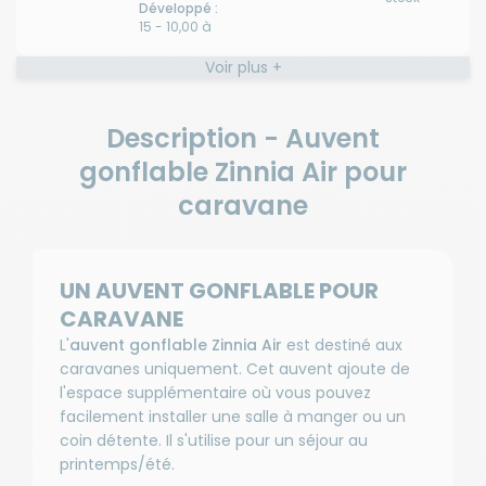
Développé :
15 - 10,00 à
10,25 m
Voir plus +
-
Développé
compris
Description - Auvent
Disponibilité
entre 10,25
:
à 10,50 m
gonflable Zinnia Air pour
A
Prix :
Livraison à
Référence :
2 009
caravane
Domicile
RG-
p
€
JABOSJ83217
Disponible en
livraison : En
Taille -
stock
Développé :
UN AUVENT GONFLABLE POUR
16 - 10,25 à
10,50 m
CARAVANE
-
L'
auvent gonflable Zinnia Air
est destiné aux
Développé
caravanes uniquement. Cet auvent ajoute de
compris
l'espace supplémentaire où vous pouvez
Disponibilité
entre 10,50
facilement installer une salle à manger ou un
:
à 10,75 m
A
Prix :
Livraison à
coin détente. Il s'utilise pour un séjour au
Référence :
2 039
Domicile
RG-
printemps/été.
€
JABOSJ83218
Disponible en