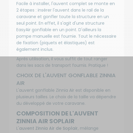
Facile à installer, l'auvent complet se monte en
livraison : En
Taille -
stock
2 étapes : insérer l'auvent dans le rail de la
Développé :
caravane et gonfler toute la structure en un
17 - 10,50 à
10,75 m
seul point. En effet, il s'agit d'une structure
EasyAir gonflable en un point. D'ailleurs la
-
Développé
pompe manuelle est fournie. Tout le nécessaire
compris
de fixation (piquets et élastiques) est
Disponibilité
entre 10,75
également inclus.
:
à 11 m
A
Prix :
Livraison à
Après utilisation, il vous suffit de tout ranger
Référence :
2 079
Domicile
RG-
dans les sacs de transport fournis. Pratique !
€
JABOSJ83219
Disponible en
CHOIX DE L'AUVENT GONFLABLE ZINNIA
livraison : En
Taille -
stock
AIR
Développé :
18 - 10,75 à
L'auvent gonflable Zinnia Air est disponible en
11,00 m
plusieurs tailles. Le choix de la taille va dépendre
-
du développé de votre caravane.
Développé
COMPOSITION DE L'AUVENT
compris
Disponibilité
entre 11 à
ZINNIA AIR SOPLAIR
:
11,25 m
A
Prix :
L'
auvent Zinnia Air de Soplair
, mélange
Livraison à
Référence :