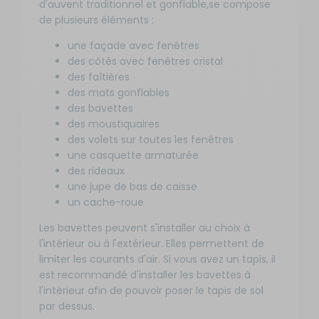
2 109
d'auvent traditionnel et gonflable,
se compose
Domicile
RG-
p
€
JABOSJ83210
Disponible en
de plusieurs éléments :
livraison : En
Taille -
stock
une façade avec fenêtres
Développé :
des côtés avec fenêtres cristal
19 - 11,00 à
11,25 m
des faîtières
des mats gonflables
-
Développé
des bavettes
compris
des moustiquaires
Disponibilité
entre 11,25
des volets sur toutes les fenêtres
:
à 11,50 m
une casquette armaturée
Aj
Prix :
Livraison à
Référence :
des rideaux
2 139
Domicile
RG-
p
€
une jupe de bas de caisse
JABOSJ83311
Disponible en
livraison : En
un cache-roue
Taille -
stock
Développé :
Les bavettes peuvent s'installer au choix à
20 - 11,25 à
l'intérieur ou à l'extérieur. Elles permettent de
11,50 m
limiter les courants d'air. Si vous avez un tapis, il
-
est recommandé d'installer les bavettes à
Développé
l'intérieur afin de pouvoir poser le tapis de sol
compris
Disponibilité
par dessus.
entre 8,25
: