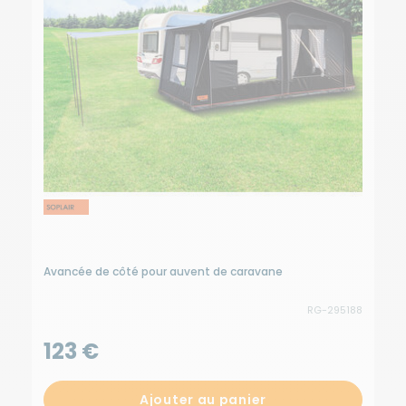
Avancée de côté pour auvent de caravane
L
RG-295188
A 
123 €
Ajouter au panier