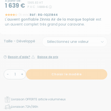
A partir de :
1365.83 HT
1 639 €
P.V.C :
1 989 €
(6 avis)
Réf :
RG-1Q21844
L'
auvent gonflable Zinnia Air de la marque Soplair
est
un auvent complet très grand pour caravane.
Taille - Développé
Besoin d'aide?
Baisse de prix
Choisir le modèle
Livraison OFFERTE article volumineux
Livraison 72h/96h