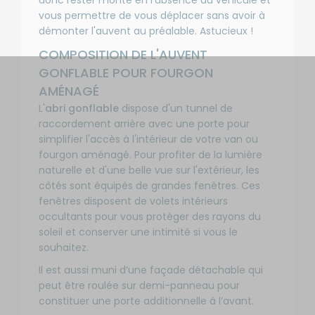
donc rester monté en l'absence du véhicule et
vous permettre de vous déplacer sans avoir à
démonter l'auvent au préalable. Astucieux !
COMPOSITION DE L'AUVENT
GONFLABLE POUR FOURGON
AMÉNAGÉ
L'
abri gonflable
dispose d'un tunnel de
raccordement arrière avec une porte pour
simplifier l'accès à l'intérieur de votre van ou
fourgon aménagé. Pour profiter de la lumière
naturelle et d'une belle vue sur l'extérieur, les
côtés sont équipés de grandes fenêtres. Ces
fenêtres disposent de volets intérieurs
occultants pour vous protéger des rayons du
soleil et conserver une intimité si vous le
souhaitez.
Il est aussi muni d’une façade détachable qui
peut être roulée sur demi-panneau pour
constituer une porte additionnelle à l’avant.