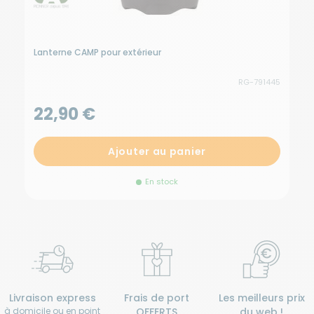
Lanterne CAMP pour extérieur
K
RG-791445
22,90 €
1
Ajouter au panier
En stock
Livraison express
Frais de port
Les meilleurs prix
à domicile ou en point
OFFERTS
du web !