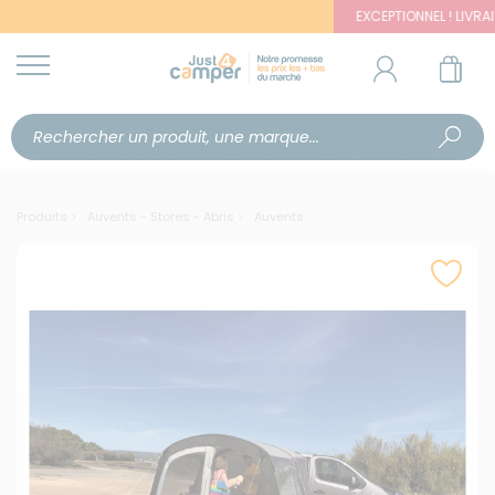
EXCEPTIONNEL ! LIVRAISON OF
Produits
Auvents - Stores - Abris
Auvents