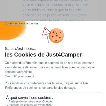
pour moduler la luminosité et préserver
votre intimité, tandis que la façade
détachable et partiellement relevable
permet d'adapter l'espace selon vos
besoins, par exemple pour créer une
ouverture supplémentaire avec
moustiquaire.
Pratique et complet, il est livré avec un
tapis de sol isolant anti-humidité et anti-
insectes pour un confort accru, ainsi
qu'un double jonc de fixation (4,5 et 7
mm sur 250 cm) compatible avec la
plupart des rails de véhicules, et peut
même être utilisé indépendamment du
véhicule avec un kit optionnel pour plus
de polyvalence.