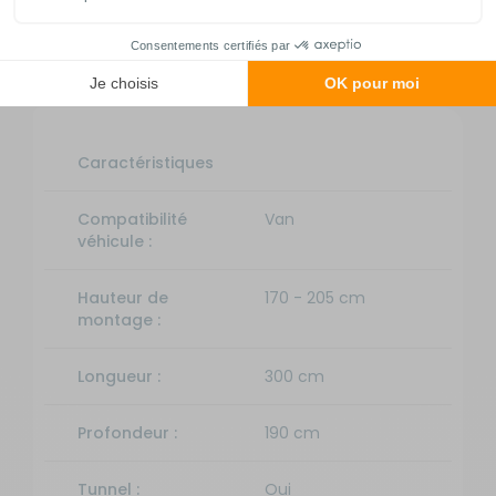
Fiche technique
Caractéristiques
Compatibilité
Van
véhicule :
Hauteur de
170 - 205 cm
montage :
Longueur :
300 cm
Profondeur :
190 cm
Tunnel :
Oui