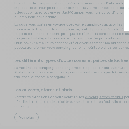
L'aventure du camping est une expérience merveilleuse. Partir sur les r
impérissables. Pour profiter au maximum de vos vacances itinérantes, 
Sécurité
adéquation avec vos envies. Just4Camper vous livre aujourd'hui un g
qu'amoureux de la nature.
Lorsque vous partez en
voyage avec votre camping-car
, avoir les b
Tentes de toit - Matériel de
extension de l'espace de vie en plein air, parfait pour se détendre à 
bivouac
en plein air. Pour une cuisine pratique, les réchauds portables et le
rangement intelligents vous aident à maximiser l'espace intérieur du 
Enfin, pour une meilleure connectivité et divertissement, les antenne
TV - Multimédia - Internet
pouvez transformer votre camping-car en un véritable chez-soi sur ro
Les différents types d'accessoires et pièces détach
Vélos - Porte-vélos
Le
matériel de camping
est un sujet vaste et passionnant. Just4Cam
étoiles. Les accessoires camping car couvrent des usages très variés. 
facilitent l'autonomie énergétique.
Les auvents, stores et abris
Véritables extensions de votre véhicule, les
auvents, stores et abris
per
afin d'installer une cuisine d'extérieur, une table et des fauteuils de
camping.
Voir plus
Les cales et autres accessoires de stabilisation
Pour gagner en stabilité, les
cales pour camping-car et caravane
sont