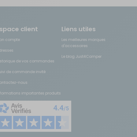
sation est indispensable pendant les fortes chaleurs en été. Les
space client
Liens utiles
on compte
Les meilleures marques
d'accessoires
es plusieurs semaines. Grâce à eux, créez une déco cocooning qui fera
dresses
Le blog Just4Camper
istorique de vos commandes
uivi de commande invité
our optimiser rapidement votre espace nuit sans perdre de temps en
ontactez-nous
nformations importantes produits
ravane
se destinent à vous faciliter la vie lors de la préparation de vos
otre véhicule sans aucun effort physique. Grâce à une télécommande
s emplacements de camping les plus étroits ou les terrains en pente.