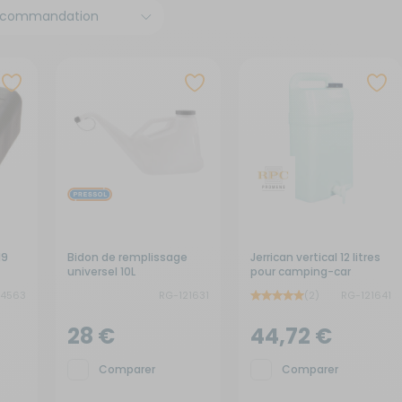
x de signalisation
its électroménagers
yaux
neaux solaires
ins courantes
chauds
rures
rigérateurs
aceurs
19
Bidon de remplissage
Jerrican vertical 12 litres
universel 10L
pour camping-car
24563
RG-121631
(2)
RG-121641
28 €
44,72 €
Comparer
Comparer