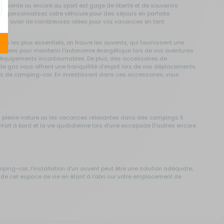
farniente ou encore au sport est gage de liberté et de souvenirs
s, personnalisez votre véhicule pour des séjours en parfaite
oix et avoir de nombreuses idées pour vos vacances en tant
es les plus essentiels, on trouve les auvents, qui fournissent une
ensables pour maintenir l'autonomie énergétique lors de vos aventures
es équipements incontournables. De plus, des accessoires de
 gaz vous offrent une tranquillité d'esprit lors de vos déplacements.
nnés de camping-car. En investissant dans ces accessoires, vous
en pleine nature ou les vacances relaxantes dans des campings 5
nfort à bord et la vie quotidienne lors d'une escapade D’autres encore
ing-car, l'installation d'un auvent peut être une solution adéquate,
er de cet espace de vie en étant à l'abri sur votre emplacement de
râce à elles, vous stabilisez votre véhicule et nivelez le plancher en