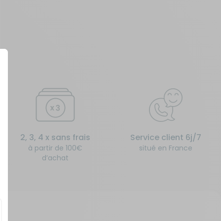
2, 3, 4 x sans frais
Service client 6j/7
à partir de 100€
situé en France
d’achat