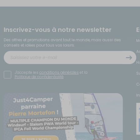
t également d'éviter l'ovalisation des pneus de votre véhicule.
uisition d'un chauffage améliorera sans doute votre séjour. De même, la climati
Inscrivez-vous à notre newsletter
E
 de votre véhicule de loisir.
Des offres et promotions avant tout le monde, mais aussi des
M
conseils et idées pour tous vos loisirs.
nt un supplément de confort non négligeable, surtout si vous partez en vacanc
A
H
J'accepte les
conditions générales
et la
S
Politique de confidentialité
yage en camping-car. Les lits tout faits représentent une solution pratique p
s de confort lors d'un voyage en van ou camping-car.
C
I
 de camping
, les
accessoires et équipements de cuisine en camping-car et ca
orisé composé de deux rouleaux qui s'appuient sur les pneus pour manœuvrer v
métrée, permettant même des rotations à 360° pour stationner facilement sur le