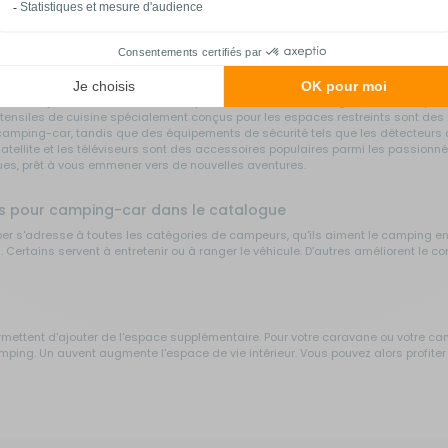
outes pour s'installer dans des lieux destinés à la découverte, à la détente, au 
il existe bon nombre d'
accessoires pour caravane
et camping-car. Grâce à elle
uide complet sur les
accessoires de camping
, pour vous aider à faire votre ch
ons accessoires peut grandement améliorer votre expérience. Parmi les accessoir
l'ombre les journées ensoleillées. Les panneaux solaires sont également indisp
s ustensiles de cuisine spécialement conçus pour les espaces restreints sont d
camping-car, tandis que des équipements de sécurité tels que les détecteurs de
s satellite et les téléviseurs sont des accessoires populaires parmi les passio
ues, prêt à vous emmener vers de nouvelles aventures.
ées pour camping-car dans le catalogue
per s'adresse à toutes les catégories de campeurs, qu'ils aiment le camping 
Certains servent à entretenir ou à ranger le véhicule. D’autres améliorent le co
mettent d'ajouter de l'espace supplémentaire. Pour votre caravane ou votre camp
 camping. Un auvent augmente l'espace de vie intérieur. Vous pouvez alors profit
 des éléments indispensables, que vous disposez selon l'inclinaison du terrain. G