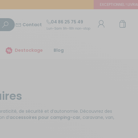
EXCEPTIONNEL ! LIVRAISON 
04 86 25 75 49
Contact
Lun-Sam 9h-18h non-stop
TROUVER UN MAGASIN
Destockage
Blog
E-mail ou numéro client
Trouvez le magasin le plus proche et profitez
d'offres exclusives !
Mot de passe
aires
ou
Mot de passe oublié
Autour de moi
Rester connecté(e)
raticité, de sécurité et d’autonomie. Découvrez des
on d’
accessoires pour camping-car
, caravane, van,
Se connecter