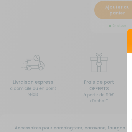
Ajouter au
Isolation - Protection
Salle de bain - Toilettes
panier
Marchepieds - Quincaillerie
Sécurité
En stock
Tentes de toit - Matériel de
Meubles intérieurs
bivouac
Mobilier extérieur - Plein air
TV - Multimédia - Internet
Navigation - Aide à la conduite
Vélos - Porte-vélos
Livraison express
Frais de port
OFFERTS
à domicile ou en point
Ouverture - Rideaux
relais
à partir de 99€
d’achat*
Rangement - Transport
Salle de bain - Toilettes
Accessoires pour camping-car, caravane, fourgon a