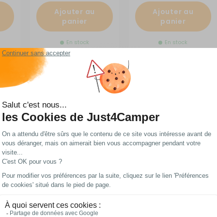
Ajouter au
Ajouter au
panier
panier
En stock
En stock
Les meilleurs prix
Paiements 100%
du web !
sécurisés
ménagé, van aménagé et bateau pas cher