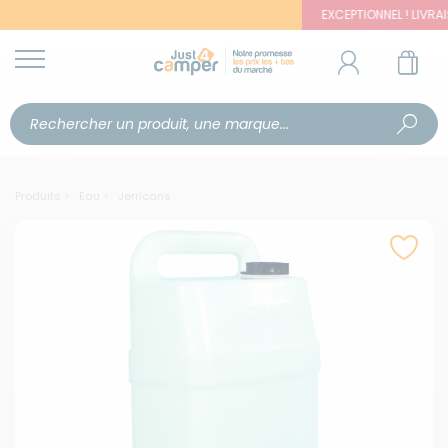
EXCEPTIONNEL ! LIVRAISON O
Produits
Eau
Jerricans