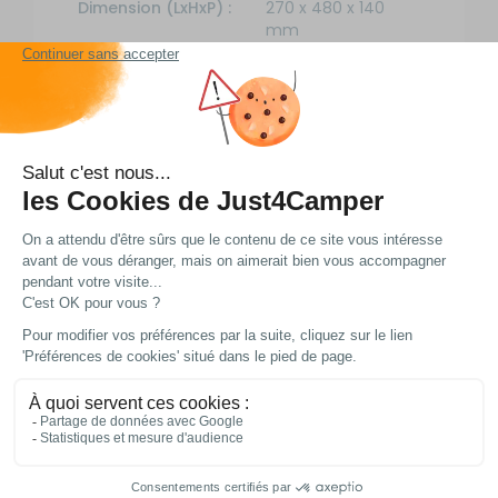
Dimension (LxHxP) :
270 x 480 x 140
mm
EAN :
3700628228271
Livraison et retour
Nos modes de livraison
DPD Relais
5,99 € offert dès 49 € d'achat
3 à 4 jours ouvrés
DPD à domicile
7,99 € offert dès 49 € d'achat
3 à 4 jours ouvrés