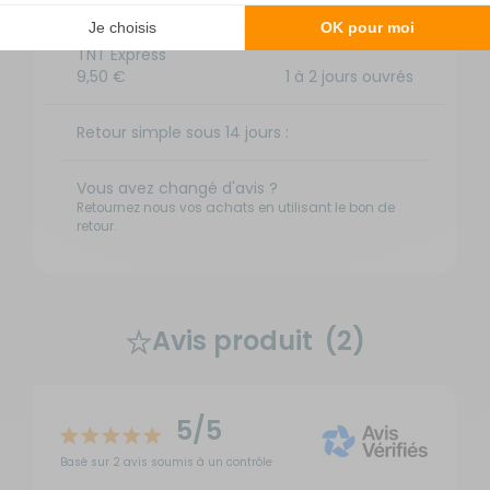
TNT Express
9,50 €
1 à 2 jours ouvrés
Retour simple sous 14 jours :
Vous avez changé d'avis ?
Retournez nous vos achats en utilisant le bon de
retour.
Avis produit
(2)
5/5
Basé sur 2 avis soumis à un contrôle