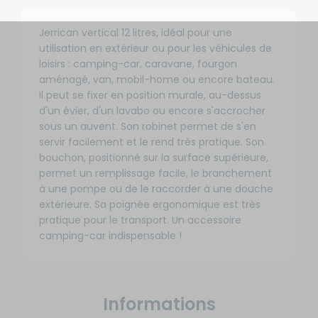
Jerrican vertical 12 litres, idéal pour une
utilisation en extérieur ou pour les véhicules de
loisirs : camping-car, caravane, fourgon
aménagé, van, mobil-home ou encore bateau.
Il peut se fixer en position murale, au-dessus
d'un évier, d'un lavabo ou encore s'accrocher
sous un auvent. Son robinet permet de s'en
servir facilement et le rend très pratique. Son
bouchon, positionné sur la surface supérieure,
permet un remplissage facile, le branchement
à une pompe ou de le raccorder à une douche
extérieure. Sa poignée ergonomique est très
pratique pour le transport. Un accessoire
camping-car indispensable !
Informations