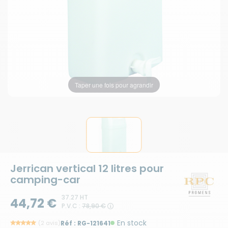
Taper une fois pour agrandir
Jerrican vertical 12 litres pour
camping-car
37.27 HT
44,72 €
P.V.C :
78,90 €
En stock
(2 avis)
Réf :
RG-121641