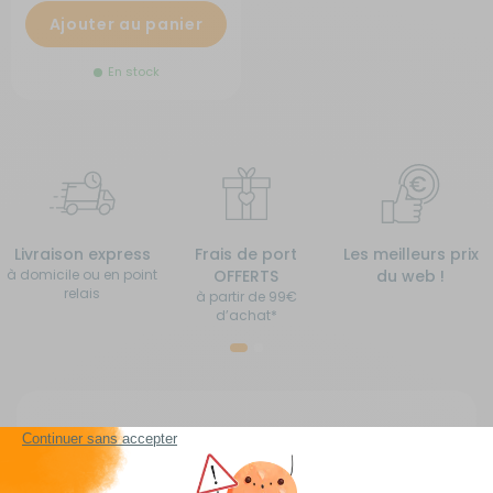
Ajouter au panier
En stock
Livraison express
Frais de port
Les meilleurs prix
à domicile ou en point
OFFERTS
du web !
relais
à partir de 99€
d’achat*
Tables de camping : Accessoires pour camping-
car, caravane, van...
En vacances, lors de vos séjours en camping ou en voyage