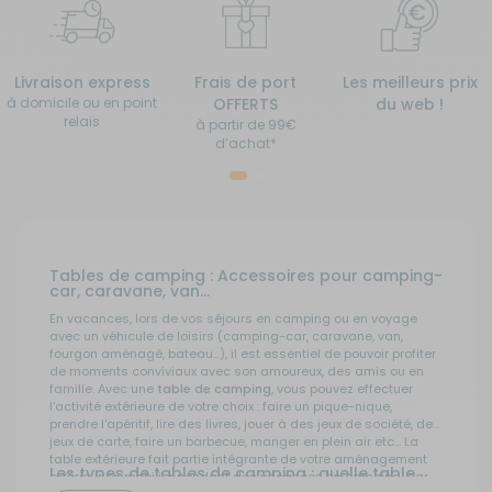
Livraison express
Frais de port
Les meilleurs prix
à domicile ou en point
OFFERTS
du web !
relais
à partir de 99€
d’achat*
Tables de camping : Accessoires pour camping-
car, caravane, van...
En vacances, lors de vos séjours en camping ou en voyage
avec un véhicule de loisirs (camping-car, caravane, van,
fourgon aménagé, bateau...), il est essentiel de pouvoir profiter
de moments conviviaux avec son amoureux, des amis ou en
famille. Avec une
table de camping
, vous pouvez effectuer
l'activité extérieure de votre choix : faire un pique-nique,
prendre l'apéritif, lire des livres, jouer à des jeux de société, des
jeux de carte, faire un barbecue, manger en plein air etc... La
table extérieure fait partie intégrante de votre aménagement
Les types de tables de camping : quelle table
extérieur en mobilier pendant des vacances en camping-car.
choisir ?