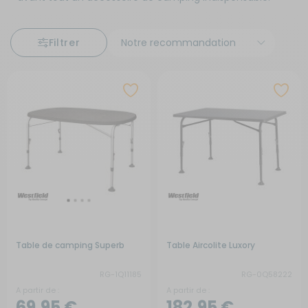
Filtrer
Table de camping Superb
Table Aircolite Luxory
RG-1Q11185
RG-0Q58222
A partir de :
A partir de :
69,95 €
182,95 €