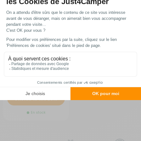
Table rectangulaire grise en
aluminium
RG-0Q58527
A partir de :
215,95 €
Choisir le modèle
En stock