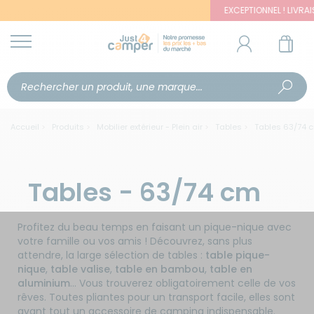
EXCEPTIONNEL ! LIVRAISON
Accueil
Produits
Mobilier extérieur - Plein air
Tables
Tables 63/74 
Tables - 63/74 cm
Profitez du beau temps en faisant un pique-nique avec
votre famille ou vos amis ! Découvrez, sans plus
attendre, la large sélection de tables :
table pique-
nique
,
table valise
,
table en bambou
,
table en
aluminium
... Vous trouverez obligatoirement celle de vos
rêves. Toutes pliantes pour un transport facile, elles sont
avant tout un accessoire de camping indispensable.