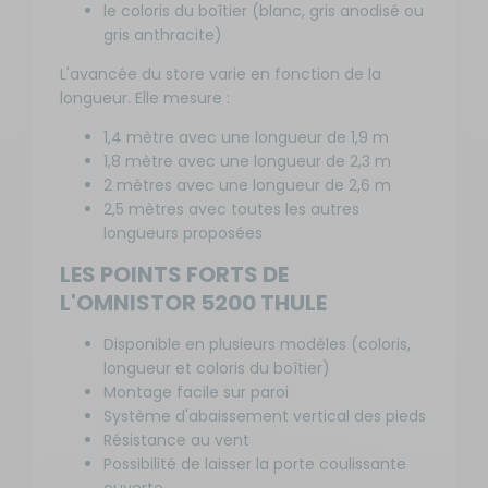
boîtier
le coloris du boîtier (blanc, gris anodisé ou
Disponibilité
blanc
gris anthracite)
:
Référence :
Prix
Livraison à
Ajou
RG-
:
L'avancée du store varie en fonction de la
Domicile
a
584828
550
longueur. Elle mesure :
Sur
pani
Longueur
€
commande :
du store :
1,4 mètre avec une longueur de 1,9 m
10 à 20
190 cm
SEMAINES
1,8 mètre avec une longueur de 2,3 m
Coloris de
2 mètres avec une longueur de 2,6 m
la toile :
2,5 mètres avec toutes les autres
Blanc
longueurs proposées
Couleur
du boîtier :
LES POINTS FORTS DE
Blanc
L'OMNISTOR 5200 THULE
-
Longueur
Disponible en plusieurs modèles (coloris,
: 2,3 m -
longueur et coloris du boîtier)
Coloris :
Montage facile sur paroi
Bleu
Système d'abaissement vertical des pieds
Saphir
Résistance au vent
avec
Possibilité de laisser la porte coulissante
boîtier
Disponibilité