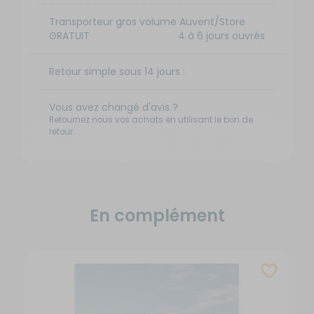
Bleu
Couleur
Transporteur gros volume Auvent/Store
du boîtier :
GRATUIT
4 à 6 jours ouvrés
Anodisé
-
Retour simple sous 14 jours :
Longueur
: 2,6 m -
Coloris :
Vous avez changé d'avis ?
Bleu
Retournez nous vos achats en utilisant le bon de
retour.
Saphir
avec
boîtier
Disponibilité
blanc
:
Prix
Référence :
Ajou
Livraison à
:
RG-
a
Domicile
En complément
665
581868
pani
Disponible en
€
Longueur
livraison : En
du store :
stock
260 cm
Coloris de
la toile :
Bleu