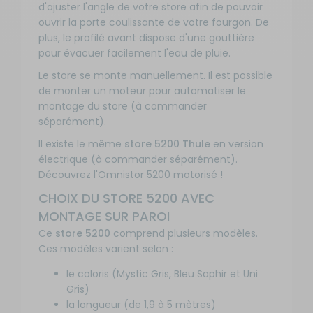
Coloris :
d'ajuster l'angle de votre store afin de pouvoir
Mystic
ouvrir la porte coulissante de votre fourgon. De
Gris avec
plus, le profilé avant dispose d'une gouttière
Disponibilité
boîtier
pour évacuer facilement l'eau de pluie.
:
blanc
Livraison à
Référence :
Aj
Le store se monte manuellement. Il est possible
Prix :
RG-581877
Domicile
671,90
de monter un moteur pour automatiser le
Sur
pa
€
Longueur
montage du store (à commander
commande :
du store :
séparément).
10 à 20
190 cm
SEMAINES
Il existe le même
store 5200 Thule
en version
Coloris de
la toile :
électrique (à commander séparément).
Gris
Découvrez l'Omnistor 5200 motorisé !
Couleur
CHOIX DU STORE 5200 AVEC
du boîtier :
Blanc
MONTAGE SUR PAROI
-
Ce
store 5200
comprend plusieurs modèles.
Longueur
Ces modèles varient selon :
: 1,9 m -
le coloris (Mystic Gris, Bleu Saphir et Uni
Coloris :
Uni Gris
Gris)
avec
la longueur (de 1,9 à 5 mètres)