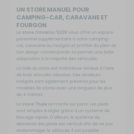
Longueur
UN STORE MANUEL POUR
: 1,9 m -
Coloris :
CAMPING-CAR, CARAVANE ET
Mystic
FOURGON
Gris avec
Le
store Omnistor 5200
vous offre un espace
boîtier
Disponibilité
anodisé
personnel supplémentaire à votre camping-
:
Référence :
car, caravane ou fourgon et profiter du plein air.
Livraison à
Aj
Prix :
RG-
Son design contemporain lui permet une belle
Domicile
691,90
581850
adaptation à la majorité des véhicules.
Sur
pa
€
Longueur
commande :
du store :
La toile du store est maintenue tendue à l'aide
10 à 20
190 cm
SEMAINES
de bras articulés robustes. Des tendeurs
Coloris de
intégrés sont également présents pour les
la toile :
modèles de stores avec une longueur de plus
Gris
de 4 mètres.
Couleur
Le
store Thule
se monte sur paroi. Les pieds
du boîtier :
Anodisé
sont simples à régler grâce à un système de
blocage rapide. D'ailleurs, le système de
-
Longueur
descente des pieds est vertical afin de ne pas
: 1,9 m -
endommager le véhicule. Il est possible