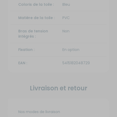
la toile :
Coloris de la toile :
Bleu
Blanc
Couleur
Matière de la toile :
PVC
du boîtier :
Blanc
-
Bras de tension
Non
Longueur
intégrés :
: 2,6 m -
Coloris :
Fixation :
En option
Bleu
Saphir
avec
EAN :
5415182048729
Disponibilité
boîtier
:
anodisé
Prix
Livraison à
Référence :
Ajou
:
RG-
Domicile
a
699
582841
Livraison et retour
Sur
pani
€
commande :
Longueur
10 à 20
du store :
SEMAINES
260 cm
Coloris de
Nos modes de livraison
la toile :