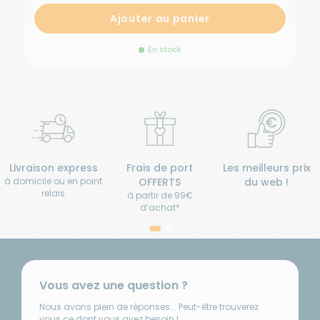
-
Longueur :
Ajouter au panier
2,6 m -
Coloris :
En stock
Mystic
Gris avec
Disponibilité
boîtier
:
anthracite
Prix
Ajo
Livraison à
Référence :
:
a
RG-582814
Domicile
689
pan
Disponible en
Longueur
€
livraison : En
du store :
Livraison express
Frais de port
Les meilleurs prix
stock
260 cm
à domicile ou en point
OFFERTS
du web !
Coloris de
relais
à partir de 99€
la toile :
Gris
d’achat*
Couleur du
boîtier :
Anthracite
-
Longueur
Vous avez une question ?
: 2,6 m -
Nous avons plein de réponses... Peut-être trouverez
Coloris :
vous ce dont vous avez besoin !