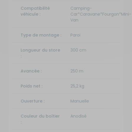
230 cm
stock
Compatibilité
Camping-
Coloris de
véhicule :
Car*Caravane*Fourgon*Mini-
la toile :
Van
Gris
Couleur
du boîtier :
Type de montage :
Paroi
Blanc
-
Longueur du store
300 cm
Longueur
:
: 2,3 m -
Coloris :
Uni Gris
Avancée :
250 m
avec
boîtier
Disponibilité
Poids net :
25,2 kg
blanc
:
Référence :
Prix
Livraison à
Ajou
RG-
:
Ouverture :
Manuelle
Domicile
a
584868
575
Sur
pani
Longueur
€
commande :
Couleur du boîtier
Anodisé
du store :
10 à 20
:
230 cm
SEMAINES
Coloris de