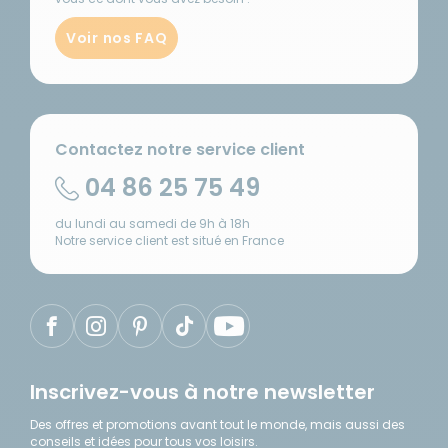
Mystic
Gris avec
Voir nos FAQ
boîtier
Disponibilité
blanc
:
Référence :
Prix
Ajou
Livraison à
RG-
:
a
581858
Domicile
665
pani
Disponible en
Contactez notre service client
Longueur
€
livraison : En
du store :
stock
04 86 25 75 49
260 cm
Coloris de
du lundi au samedi de 9h à 18h
la toile :
Notre service client est situé en France
Gris
Couleur
du boîtier :
Blanc
-
Longueur
: 3 m -
Inscrivez-vous à notre newsletter
Coloris :
Bleu
Des offres et promotions avant tout le monde, mais aussi des
Saphir
conseils et idées pour tous vos loisirs.