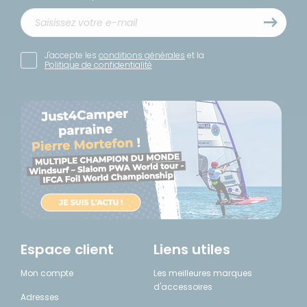
avec
Disponibilité
boîtier
:
anodisé
Prix
Livraison à
Référence :
Ajout
:
RG-
J'accepte les
conditions générales
et la
Domicile
au
Politique de confidentialité
715
582881
Sur
pani
€
commande :
Longueur
10 à 20
du store :
SEMAINES
300 cm
Coloris de
la toile :
Bleu
Couleur
du boîtier :
Anodisé
-
Longueur
: 3 m -
Espace client
Liens utiles
Coloris :
Bleu
Mon compte
Les meilleures marques
Saphir
d'accessoires
avec
Adresses
Disponibilité