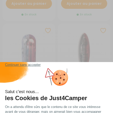
Ajouter au panier
Ajouter au panier
En stock
En stock
Feu d'encombrement SPL
Feu d'encombrement SPL
2000
2010/2011
(18)
RG-3Q58
(7)
RG-3Q38
A partir de :
A partir de :
9,99 €
8,89 €