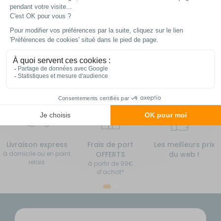
Choisir le modèle
Choisir le modèle
En stock
En stock
Livraison express
Frais de port
Les meilleurs prix
à domicile ou en point
OFFERTS
du web !
relais
à partir de 99€
d’achat*