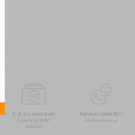
2, 3, 4 x sans frais
Service client 6j/7
à partir de 100€
situé en France
d’achat