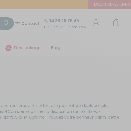
EXCEPTIONNEL ! LIVRAISON OF
04 86 25 75 49
Contact
Lun-Sam 9h-18h non-stop
TROUVER UN MAGASIN
Destockage
Blog
E-mail ou numéro client
Trouvez le magasin le plus proche et profitez
d'offres exclusives !
Mot de passe
ou
Mot de passe oublié
Autour de moi
Rester connecté(e)
une remorque. En effet, elle permet de déplacer plus
ci. Just4Camper vous met à disposition de nombreux
es dont Alko et Optima. Trouvez votre bonheur parmi cette
Se connecter