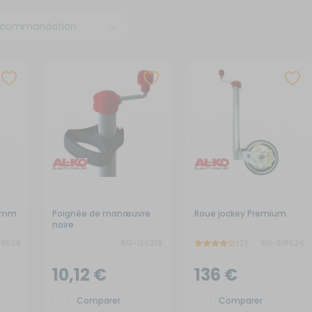
x de signalisation
its électroménagers
yaux
neaux solaires
ins courantes
chauds
rures
rigérateurs
aceurs
8 mm
Poignée de manœuvre
Roue jockey Premium
noire
19534
RG-126313
(2)
RG-519524
10,12 €
136 €
Comparer
Comparer