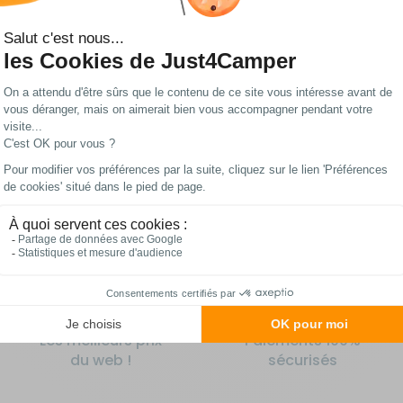
209 €
84,20 €
Comparer
Comparer
Ajouter au
Ajouter au
panier
panier
Sur commande
En stock
Les meilleurs prix
Paiements 100%
du web !
sécurisés