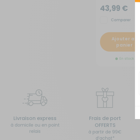
43,99 €
Sécurité
Comparer
Tentes de toit - Matériel de
bivouac
Ajouter au
panier
TV - Multimédia - Internet
En stock
Vélos - Porte-vélos
Livraison express
Frais de port
OFFERTS
à domicile ou en point
relais
à partir de 99€
d’achat*