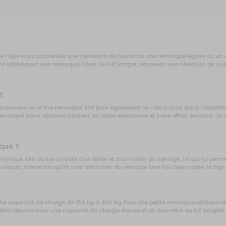
 ! Que vous possédiez une caravane de tourisme, une remorque légère ou un atte
re utilisé pour une remorque. Chez Just4Camper, retrouvez une sélection de ro
t
 caravane ou d'une remorque. Elle joue également un rôle crucial dans l'équilib
morque sans véhicule tracteur, en toute autonomie et sans effort excessif. Un
que ?
rque. Elle se fixe à l'aide d'un étrier et d'un collier de serrage, ce qui lui perm
 lourds, même lorsqu'ils sont détachés du véhicule. Une fois bien calée, la tige 
ne capacité de charge de 150 kg à 400 kg. Pour une petite remorque utilitaire 
le robuste avec une capacité de charge élevée et un diamètre de fût adapté. 