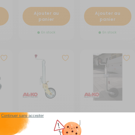
Ajouter au
Ajouter au
panier
panier
En stock
En stock
Roue Jockey
Roue jockey Safety stop
escamotable
26322
RG-831621
RG-501396