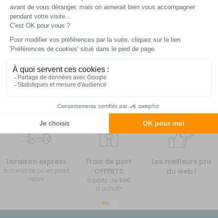
A partir de :
14,90 €
Choisir le modèle
En stock
Livraison express
Frais de port
Les meilleurs prix
à domicile ou en point
OFFERTS
du web !
relais
à partir de 99€
d’achat*