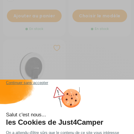
Ajouter au panier
Choisir le modèle
En stock
En stock
Crochet aimanté CLEVER
RG-0Q58684