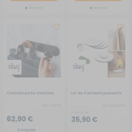
En stock
En stock
Crochets porte-manteau
Lot de 4 aimants puissants
RG-314728
RG-0Q58685
A partir de :
62,90 €
35,90 €
Comparer