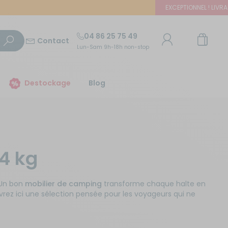
EXCEPTIONNEL ! LIVRAISON 
04 86 25 75 49
Contact
Lun-Sam 9h-18h non-stop
TROUVER UN MAGASIN
Destockage
Blog
E-mail ou numéro client
Trouvez le magasin le plus proche et profitez
d'offres exclusives !
Mot de passe
24 kg
ou
Mot de passe oublié
Autour de moi
Rester connecté(e)
 Un bon
mobilier de camping
transforme chaque halte en
ez ici une sélection pensée pour les voyageurs qui ne
Se connecter