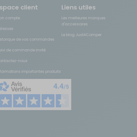
space client
Liens utiles
on compte
Les meilleures marques
d'accessoires
dresses
Le blog Just4Camper
istorique de vos commandes
uivi de commande invité
ontactez-nous
ue produit référencé est choisi pour son rapport qualité-prix et son
nformations importantes produits
estions les plus courantes concernant le choix, l’utilisation et
able à l'extérieur. Selon vos habitudes, vous pouvez compléter avec un