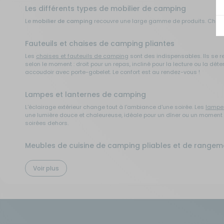
Les différents types de mobilier de camping
Sécurité
Le
mobilier de camping
recouvre une large gamme de produits. Chaque 
Fauteuils et chaises de camping pliantes
Tentes de toit - Matériel de
bivouac
Les
chaises et fauteuils de camping
sont des indispensables. Ils se 
selon le moment : droit pour un repas, incliné pour la lecture ou la dét
accoudoir avec porte-gobelet. Le confort est au rendez-vous !
TV - Multimédia - Internet
Lampes et lanternes de camping
Vélos - Porte-vélos
L'éclairage extérieur change tout à l'ambiance d'une soirée. Les
lampe
une lumière douce et chaleureuse, idéale pour un dîner ou un moment d
soirées dehors.
Meubles de cuisine de camping pliables et de rangem
Un
meuble de rangement de camping
bien pensé simplifie le quotidi
de transport fourni avec le produit. Vous trouverez des étagères lég
Voir plus
aux usages répétés. Les modèles avec pieds réglables s'adaptent à to
Tables de camping
La
table de camping
est le centre de votre espace extérieur. Elle acc
légères, stables et faciles à transporter. Les modèles à pieds réglable