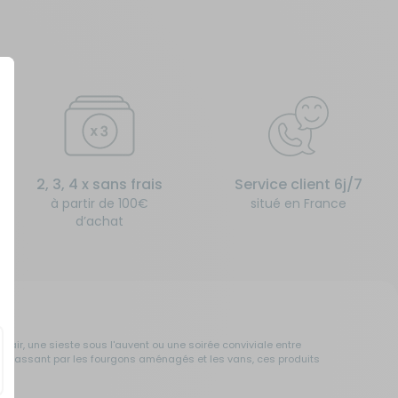
2, 3, 4 x sans frais
Service client 6j/7
à partir de 100€
situé en France
d’achat
air, une sieste sous l'auvent ou une soirée conviviale entre
 en passant par les fourgons aménagés et les vans, ces produits