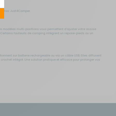
les chez Just4Camper.
s modèles multi-positions vous permettent d'ajuster votre assise
ité. Certains fauteuils de camping intègrent un repose-pieds ou un
tionnent sur batterie rechargeable ou via un câble USB. Elles diffusent
rochet intégré. Une solution pratique et efficace pour prolonger vos
es meubles pliables se replient rapidement et se glissent dans un sac
 espaces réduits. Les matériaux retenus résistent aux intempéries et
e journée. Les tables de camping proposées chez Just4Camper sont
t se rangent dans un sac de transport dédié.