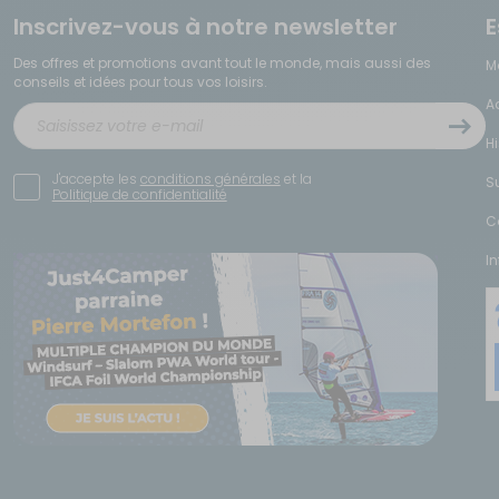
Inscrivez-vous à notre newsletter
E
r et caravane
fort de voyage. Voici les principaux atouts de ces produits :
Des offres et promotions avant tout le monde, mais aussi des
M
conseils et idées pour tous vos loisirs.
 votre chargement.
A
ort dédié.
bles modulables… ils répondent à tous vos besoins.
H
eplier votre mobilier camping.
tions du voyage.
J'accepte les
conditions générales
et la
S
Politique de confidentialité
 ?
C
r spécialement pensée pour les camping-caristes, caravaniers et vanlifers. Chaq
I
ir la longévité de votre équipement, nous avons regroupé ici les réponses aux qu
on camping-car ou de sa caravane ?
auteuils de camping. Ce trio de base suffit pour créer un espace repas confort
s légers, livrés avec un sac de transport.
t ?