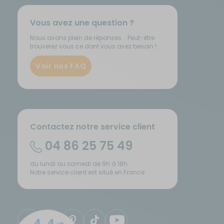
Les avantages du mobilier extérieur pour camping-ca
Vous avez une question ?
Choisir un mobilier de camping de qualité, c'est investir dans votre con
Nous avons plein de réponses... Peut-être
Légèreté
: des matériaux soigneusement choisis pour ne pas alourdir
trouverez vous ce dont vous avez besoin !
Compacité
: chaque article se plie et se range dans un sac de transp
Polyvalence
: fauteuils multi-positions, tables à pieds réglables, meu
Rapidité d'installation
Voir nos FAQ
: quelques secondes suffisent pour monter ou r
Solidité
: des matériaux robustes, pensés pour durer malgré les condi
Où trouver du mobilier camping pas cher et de qualité
Just4Camper
rassemble une sélection rigoureuse de mobilier extérieu
adéquation aux contraintes du voyage.
Contactez notre service client
Questions fréquentes sur le mobilier de camping
04 86 25 75 49
Pour vous aider à préparer au mieux vos prochaines aventures et garant
l’entretien de votre mobilier de plein air.
du lundi au samedi de 9h à 18h
Notre service client est situé en France
Quel mobilier choisir pour aménager l'extérieur de s
Commencez par l'essentiel : une table de camping et deux chaises ou f
meuble de rangement ou une lampe de camping. Privilégiez des produit
Le mobilier de camping pliable est-il vraiment résistan