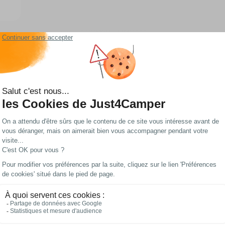
Les meilleurs prix
Paiements 100%
du web !
sécurisés
gon aménagé, van aménagé et bateau
ec soin. Le mobilier de camping s'adapte à tous les usages : un repas en plein 
Il s'installe en quelques secondes, sans outils. Des camping-cars aux bateaux,