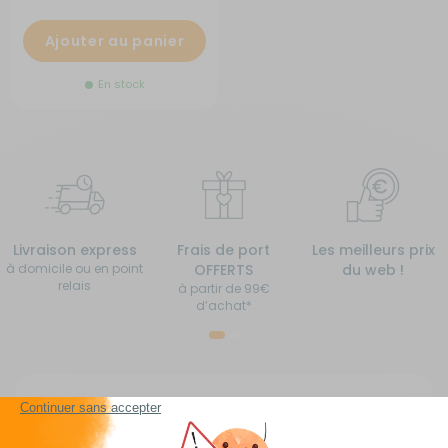
Ajouter au panier
En stock
Livraison express
Frais de port
Les meilleurs prix
à domicile ou en point
OFFERTS
du web !
relais
à partir de 99€
d’achat*
Mobilier camping pour camping-car, caravane,
fourgon aménagé, van aménagé et bateau