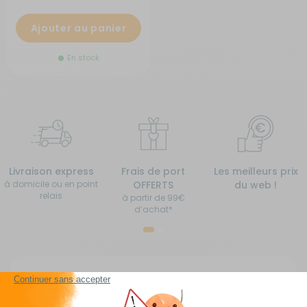
Ajouter au panier
En stock
Livraison express
Frais de port
Les meilleurs prix
à domicile ou en point
OFFERTS
du web !
relais
à partir de 99€
d’achat*
Mobilier camping pour camping-car, caravane,
fourgon aménagé, van aménagé et bateau