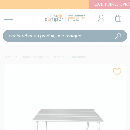
EXCEPTIONNEL ! LIVRAISON 
Produits
Mobilier extérieur - Plein air
Meubles