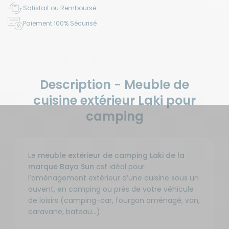
Satisfait ou Remboursé
Paiement 100% Sécurisé
Description - Meuble de
cuisine extérieur Laki pour
camping
Le
meuble extérieur de camping Laki de la
marque Baya Sun
est idéal pour
l’aménagement extérieur d’une cuisine sous un
auvent, en camping ou près de votre véhicule
de loisirs (camping-car, fourgon aménagé, van,
caravane, bateau…).