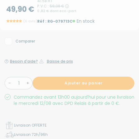
41.58 HT
P.V.C :
59,08 €
49,90 €
0 ,82 € dont eco-part
En stock
(6 avis)
Réf :
RG-079713C
Comparer
Besoin d'aide?
Baisse de prix
Ajouter au panier
Commandez avant 13h00 aujourd'hui pour une livraison
le mercredi 12/08 avec DPD Relais à partir de 0 €.
Livraison OFFERTE
Livraison 72h/96h