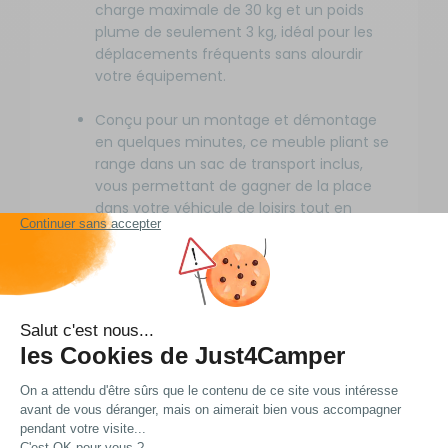
charge maximale de 30 kg et un poids
plume de seulement 3 kg, idéal pour les
déplacements fréquents sans alourdir
votre équipement.
Conçu pour un montage et démontage
en quelques minutes, ce meuble pliant se
range dans un sac de transport inclus,
vous permettant de gagner de la place
dans votre véhicule de loisirs tout en
restant prêt à l'emploi pour vos étapes en
plein air.
Ses deux plateaux enroulables se clipsent
facilement sur l'armature en aluminium,
offrant une surface modulable pour poser
un réchaud, des ustensiles ou des
ingrédients, tout en résistant aux
conditions extérieures grâce à sa
structure robuste et légère.