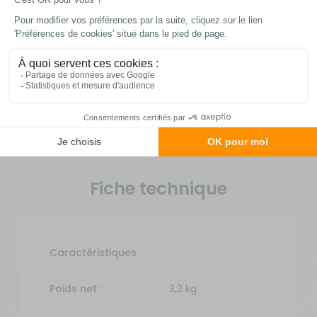
Parfait pour les camping-caristes et
caravaniers, ce meuble compact se glisse
dans les espaces réduits une fois plié, tout
en garantissant une stabilité optimale lors
de son utilisation, même sur des terrains
légèrement irréguliers.
Fiche technique
Caractéristiques
Poids net :
3,2 kg