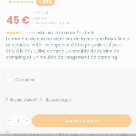
- 39%
Promotion
37.50 HT
45 €
73,90 €
0 ,82 € dont eco-part
En stock
(16 avis)
Réf :
RG-070713C
Le
meuble de cuisine extérieur de la marque Baya Sun
a
une particularité : sa capacité à être polyvalent. Il peut
être à la fois utilisé comme un
meuble de cuisine de
camping
et un
meuble de rangement de camping
.
Comparer
Besoin d'aide?
Baisse de prix
Ajouter au panier
Commandez avant 13h00 aujourd'hui pour une livraison