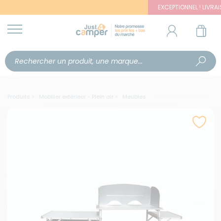
EXCEPTIONNEL ! LIVRAISON 
Produits
Mobilier extérieur - Plein air
Meubles