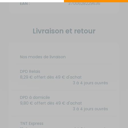
EAN :
3700628229636
Livraison et retour
Nos modes de livraison
DPD Relais
8,29 € offert dès 49 € d'achat
3 à 4 jours ouvrés
DPD à domicile
9,80 € offert dès 49 € d'achat
3 à 4 jours ouvrés
TNT Express