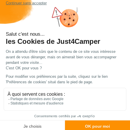
Un pare-flamme
Un meuble de rangement avec
deux étagères
Armature en aluminium
Sac de transport inclus
Dimensions : 143 x 105 x 48 cm
Dimensions plié : 80 x 47 x 12 cm
Poids brut : 8,60 kg
Fiche technique
Caractéristiques
Poids net :
7,3 kg