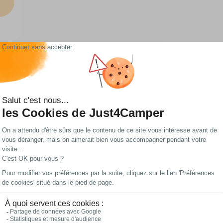
Les meilleurs prix
Paiements 100%
du web !
sécurisés
 ou hybride : laquelle choisir ?
ropriété isothermique, elle est idéale pour assurer la fraîcheur de vos aliment
ître avant de sortir la carte bleue. Voici le tour d'horizon des grandes familles 