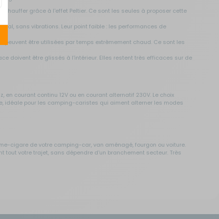
échauffer grâce à l'effet Peltier. Ce sont les seules à proposer cette
otal, sans vibrations. Leur point faible : les performances de
 et peuvent être utilisées par temps extrêmement chaud. Ce sont les
doivent être glissés à l'intérieur. Elles restent très efficaces sur de
z, en courant continu 12V ou en courant alternatif 230V. Le choix
, idéale pour les camping-caristes qui aiment alterner les modes
llume-cigare de votre camping-car, van aménagé, fourgon ou voiture.
nt tout votre trajet, sans dépendre d'un branchement secteur. Très
r intégré et une isolation thermique renforcée pour offrir une
s qu'une glacière classique entre deux branchements. Un excellent