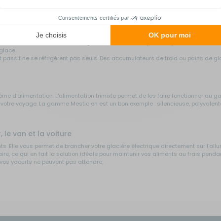
frais pendant plusieurs heures, elles présentent la particularité de pouvoir les r
ent 3 sources d'alimentation différentes. Leur grand avantage, c'est le silence t
 Elles fonctionnent comme votre frigo à la maison, ne dépendent pas de la météo
glace.
passif ne se réfrigèrent pas seuls. Des accumulateurs de froid ou pains de glace 
tème d'alimentation. L'alimentation trimixte permet de les faire fonctionner au ga
tre voyage. La gamme Mestic en est un bon exemple : silencieuse, polyvalente
 le van et la voiture
ts. Elle vous permet de brancher votre glacière électrique directement sur l'a
re, ce qui en fait la solution idéale pour maintenir vos aliments au frais penda
 vos yaourts ne peuvent pas attendre.
éressante pour les camping-caristes et les vanlifers. Elle combine un compresseu
pée. Elle refroidit activement, mais conserve la fraîcheur bien plus longtemp
our les bivouacs loin des bornes électriques.