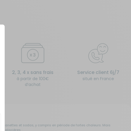
2, 3, 4 x sans frais
Service client 6j/7
à partir de 100€
situé en France
d’achat
s, canettes et sodas, y compris en période de fortes chaleurs. Mais
de glacières :