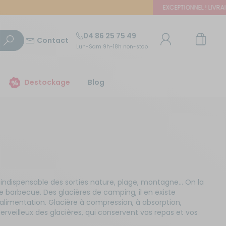
EXCEPTIONNEL ! LIVRAISON 
04 86 25 75 49
Contact
Lun-Sam 9h-18h non-stop
TROUVER UN MAGASIN
Destockage
Blog
E-mail ou numéro client
Trouvez le magasin le plus proche et profitez
d'offres exclusives !
Mot de passe
ou
Mot de passe oublié
Autour de moi
Rester connecté(e)
 indispensable des sorties nature, plage, montagne... On la
 barbecue. Des glacières de camping, il en existe
alimentation. Glacière à compression, à absorption,
eilleux des glacières, qui conservent vos repas et vos
Se connecter