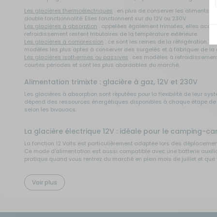
Les glacières thermoélectriques
: en plus de conserver les aliments au 
Sécurité
double fonctionnalité. Elles fonctionnent sur du 12V ou 230V.
Les glacières à absorption
: appelées également trimixtes, elles accept
refroidissement restent tributaires de la température extérieure.
Les glacières à compression
: ce sont les reines de la réfrigération.
Tentes de toit - Matériel de
modèles les plus aptes à conserver des surgelés et à fabriquer de la 
bivouac
Les glacières isothermes ou passives
: ces modèles à refroidissement 
courtes périodes et sont les plus abordables du marché.
TV - Multimédia - Internet
Alimentation trimixte : glacière à gaz, 12V et 230V
Les glacières à absorption sont réputées pour la flexibilité de leur sys
dépend des ressources énergétiques disponibles à chaque étape de vo
Vélos - Porte-vélos
selon les bivouacs.
La glacière électrique 12V : idéale pour le camping-car,
La fonction 12 Volts est particulièrement adaptée lors des déplacemen
Ce mode d'alimentation est aussi compatible avec une batterie auxiliai
pratique quand vous rentrez du marché en plein mois de juillet et que
La glacière hybride : le meilleur des deux mondes ?
Voir plus
La
glacière hybride
est une solution intermédiaire particulièrement int
autonomie remarquable, même lorsque l'alimentation électrique est cou
compromis entre performance de réfrigération et économie d'énergie p