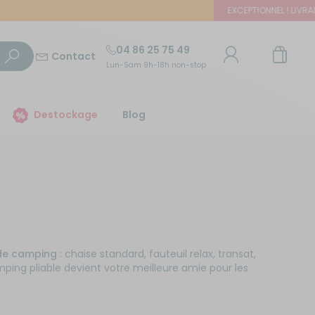
EXCEPTIONNEL ! LIVRAISON OFF
04 86 25 75 49
Contact
Lun-Sam 9h-18h non-stop
TROUVER UN MAGASIN
Destockage
Blog
E-mail ou numéro client
Trouvez le magasin le plus proche et profitez
d'offres exclusives !
Mot de passe
ou
Mot de passe oublié
Autour de moi
Rester connecté(e)
de camping
: chaise standard, fauteuil relax, transat,
ping pliable devient votre meilleure amie pour les
Se connecter