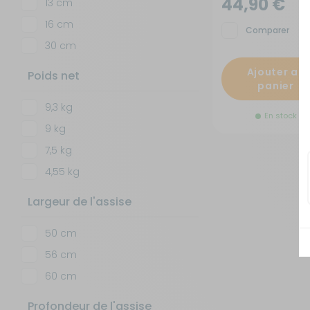
44,90 €
13 cm
16 cm
Sécurité
Comparer
30 cm
Tentes de toit - Matériel de
Ajouter au
bivouac
Poids net
panier
9,3 kg
TV - Multimédia - Internet
En stock
9 kg
Vélos - Porte-vélos
7,5 kg
4,55 kg
Largeur de l'assise
50 cm
56 cm
60 cm
Profondeur de l'assise