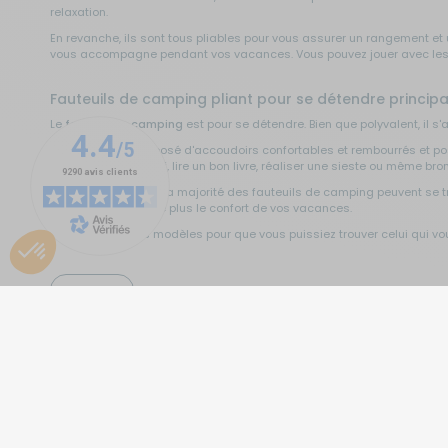
relaxation.
En revanche, ils sont tous pliables pour vous assurer un rangement et
vous accompagne pendant vos vacances. Vous pouvez jouer avec les cou
Fauteuils de camping pliant pour se détendre princip
Le
fauteuil de camping
est pour se détendre. Bien que polyvalent, il s
Il est souvent composé d'accoudoirs confortables et rembourrés et poss
boisson, d'un apéritif, lire un bon livre, réaliser une sieste ou même bro
Pour accompagner, la majorité des fauteuils de camping peuvent se 
agrémentent encore plus le confort de vos vacances.
Il existe différents modèles pour que vous puissiez trouver celui qui v
Chaises pliantes de camping confortables et légères p
Voir plus
Quant à la
chaise de camping
, elle est généralement utilisée pour m
pratique, car elle se déplie en quelques secondes et devient opération
La chaise de camping pliable propose des accoudoirs et une assise c
proposées avec un sac de transport.
Parfaite pour prendre l'apéritif entre amis ou en famille ou pour faire 
Repose-têtes et repose jambes pour avoir une chais
Vous avez une question ?