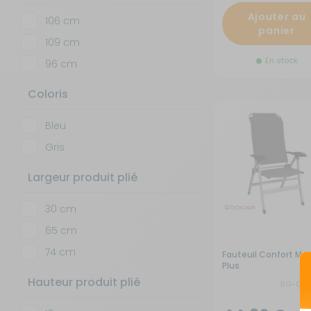
Ajouter au
106 cm
Isolation - Protection
Salle de bain - Toilettes
panier
109 cm
Marchepieds - Quincaillerie
Sécurité
En stock
96 cm
Coloris
Tentes de toit - Matériel de
Meubles intérieurs
bivouac
Bleu
Mobilier extérieur - Plein air
TV - Multimédia - Internet
Gris
Largeur produit plié
Navigation - Aide à la conduite
Vélos - Porte-vélos
30 cm
Ouverture - Rideaux
65 cm
74 cm
Fauteuil Confort Max
Rangement - Transport
Plus
Hauteur produit plié
RG-07
Salle de bain - Toilettes