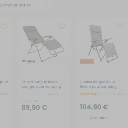
x de signalisation
its électroménagers
yaux
neaux solaires
ins courantes
chauds
rures
rigérateurs
aceurs
 pour
Chaise longue Relax
Chaise longue Relax
Lounger pour camping
Belem pour camping
72869
RG-1Q11993
(1)
RG-072874
A partir de :
104,90 €
89,90 €
Comparer