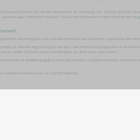
 un transport facile lors de vos excursions en camping-car. Surtout qu'il est 
leurs pour satisfaire chacun ! Ou encore l'associer à votre mobilier de rang
alement
'apparente davantage à une activité extérieure de relaxation. Il peut tout de mê
ède un dossier ergonomique. Les plus zen d'entre eux proposent un dossier haut 
nzer au soleil. Ou toute autre activité plein air dont vous avez envie !
transformer en
chaise longue
à l'aide de produits complémentaires comme le r
ous convient le mieux avec un confort optimal.
our manger à table, faire des pique-niques ou aller à la pl
anger à table ou pour vous asseoir où bon vous semble. Elle est indispensable 
nelle tout de suite. Que vous partiez en randonnée, où faire un sport, vous pou
onfortable pour manger autour d'une table. Une chaise de camping est moins 
un pique-nique. Moment convivial assuré !
Inscrivez-vous à notre newsletter
E
e longue ou transat de camping