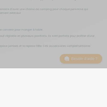
nécessaire d'avoir une chaise de camping pour chaque personne qui
ement extérieur.
me convenir pour manger à table.
réglable en plusieurs positions. Ils sont parfaits pour profiter d'une
epose jambes et le repose-tête. Ces accessoires complémentaires
Besoin d'aide ?
age
autour de la table de camping. La chaise de camping pliante est très
vez vous asseoir pour vous reposer lors d'une pause.
encombrante qu'un fauteuil de camping. Elles sont donc plus souvent
space client
Liens utiles