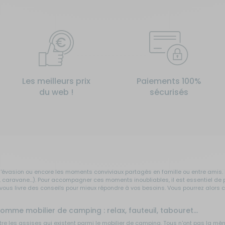
Les meilleurs prix
Paiements 100%
du web !
sécurisés
ts d'évasion ou encore les moments conviviaux partagés en famille ou entre am
é, caravane…). Pour accompagner ces moments inoubliables, il est essentiel d
ous livre des conseils pour mieux répondre à vos besoins. Vous pourrez alors c
omme mobilier de camping : relax, fauteuil, tabouret...
tre les assises qui existent parmi le mobilier de camping. Tous n'ont pas la mê