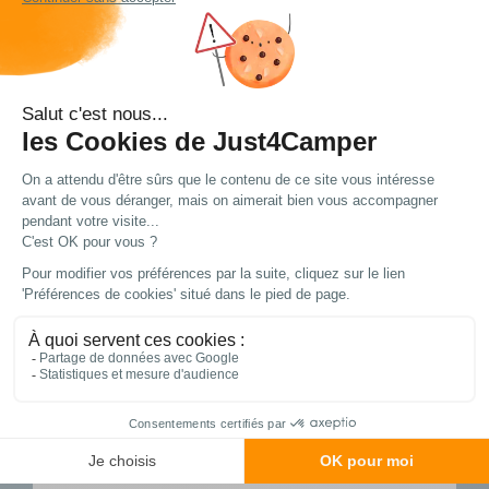
Choisir le modèle
Choisir le modèle
En stock
En stock
Livraison express
Frais de port
Les meilleurs prix
à domicile ou en point
OFFERTS
du web !
relais
à partir de 99€
d’achat*
Vous avez une question ?
Nous avons plein de réponses... Peut-être trouverez
vous ce dont vous avez besoin !