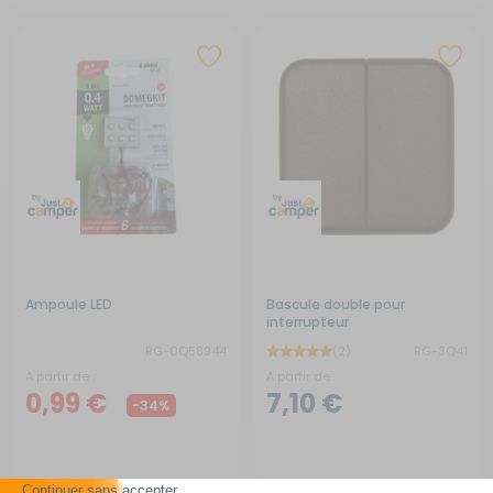
Ampoule LED
Bascule double pour
interrupteur
RG-0Q58944
(2)
RG-3Q41
A partir de :
A partir de :
0,99 €
7,10 €
-34%