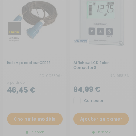
Rallonge secteur CEE 17
Afficheur LCD Solar
Computer S
RG-0Q58064
RG-958156
A partir de :
94,99 €
46,45 €
Comparer
Choisir le modèle
Ajouter au panier
En stock
En stock