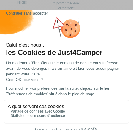
relais
à partir de 99€
d’achat*
Cuisine et réfrigération pour camping-car,
caravane, fourgon aménagé, van aménagé et
bateau
Aujourd'hui, vous préparez des repas savoureux aussi bien à
l'intérieur de votre véhicule qu'en cuisine en plein air. La
petite
cuisine de camping
s'adapte aux espaces restreints sans
sacrifier la fonctionnalité. Et pour les amateurs de van
aménagé, la cuisine pour van est pensée pour tirer parti de
chaque centimètre disponible. Avec les bons
accessoires de
cuisine
pour camping-car, vous avez tout ce qu'il vous faut à
portée de main.
Les différents types de produits pour votre
cuisine en camping
Voir plus
Chaque famille de produits répond à un besoin précis en
matière de cuisine de camping.
Accessoires de cuisine et ustensiles de cuisine