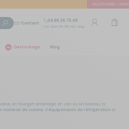
EXCEPTIONNEL ! LIVRAISON 
04 86 25 75 49
Contact
Lun-Sam 9h-18h non-stop
TROUVER UN MAGASIN
Destockage
Blog
E-mail ou numéro client
Trouvez le magasin le plus proche et profitez
d'offres exclusives !
Mot de passe
ou
Mot de passe oublié
Autour de moi
Rester connecté(e)
avane, en fourgon aménagé, en van ou en bateau, la
de
matériel de cuisine
, d'
équipements de réfrigération
et
Se connecter