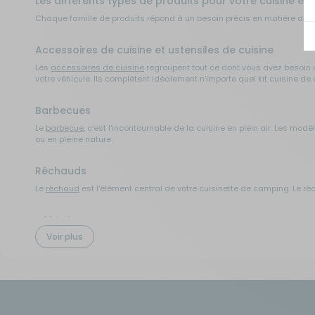
Les différents types de produits pour votre cuisine e
Chaque famille de produits répond à un besoin précis en matière de 
Sécurité
Accessoires de cuisine et ustensiles de cuisine
Tentes de toit - Matériel de
Les
accessoires de cuisine
regroupent tout ce dont vous avez besoin 
bivouac
votre véhicule. Ils complètent idéalement n'importe quel kit cuisine d
TV - Multimédia - Internet
Barbecues
Le
barbecue
, c'est l'incontournable de la cuisine en plein air. Les mo
ou en pleine nature.
Vélos - Porte-vélos
Réchauds
Le
réchaud
est l'élément central de votre cuisinette de camping. Le ré
Réfrigérateurs
Voir plus
Conserver vos aliments en itinérance, c'est essentiel. Les
réfrigérateur
Accessoires de rangement pour camping-car
Un
rangement pour cuisine
de camping-car bien pensé change tout. Les 