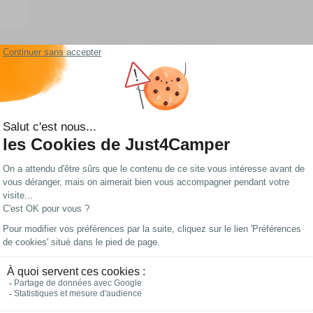
Les meilleurs prix
Paiements 100%
du web !
sécurisés
e, fourgon aménagé, van aménagé et bateau
de votre véhicule qu'en cuisine en plein air. La
petite cuisine de camping
s'adap
arti de chaque centimètre disponible. Avec les bons
accessoires de cuisine
pou