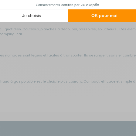
n camping
cuisine de camping.
au quotidien. Couteaux, planches à découper, passoires, éplucheurs... Ces élé
e camping-car.
dèles nomades sont légers et faciles à transporter. Ils se rangent sans encombre
chaud à gaz portable est le choix le plus courant. Compact, efficace et simple à
s
pour camping-car fonctionnent sur 12V ou sur secteur. Ils s'intègrent parfai
accessoires de rangement vous permettent d'organiser votre matériel de cuisine 