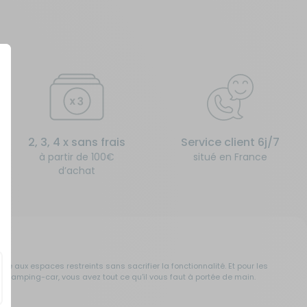
2, 3, 4 x sans frais
Service client 6j/7
à partir de 100€
situé en France
d’achat
te aux espaces restreints sans sacrifier la fonctionnalité. Et pour les
r camping-car, vous avez tout ce qu'il vous faut à portée de main.