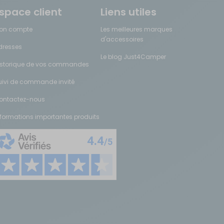
space client
Liens utiles
les amateurs de cuisine élaborée qui ne souhaitent pas renoncer au
on compte
Les meilleures marques
d'accessoires
dresses
Le blog Just4Camper
le se glisse facilement dans votre véhicule. Certains modèles
istorique de vos commandes
uivi de commande invité
ontactez-nous
résistent aux vibrations de la route. Vous trouverez aussi des ustensiles
nformations importantes produits
ne camping-car complet inclut généralement une batterie de cuisine
t compacts et faciles à ranger dans vos meubles. Pratiques au