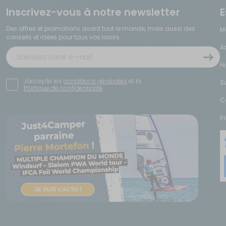
Inscrivez-vous à notre newsletter
E
iste des fours compacts qui s'intègrent dans vos meubles de cuisine. Idéal pour 
Des offres et promotions avant tout le monde, mais aussi des
M
conseils et idées pour tous vos loisirs.
A
ment pour les week-ends ou les sorties à la journée. Légère et transportable, el
H
Un bon complément pour vos sorties cuisine en plein air.
J'accepte les
conditions générales
et la
S
Politique de confidentialité
C
r. Assiettes, verres, couverts, sets de table... L'art de la table pour le camping 
e pour le pique-nique.
I
 pour s'adapter aux réchauds et aux fours des véhicules de loisir. Un kit cuisi
un vrai confort à bord. Conçus pour fonctionner sur 12V ou sur secteur, ils son
.
u camping