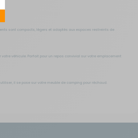
ments sont compacts, légers et adaptés aux espaces restreints de
r votre véhicule. Parfait pour un repas convivial sur votre emplacement
 utiliser, il se pose sur votre meuble de camping pour réchaud.
tement dans vos meubles de cuisine camping.
de façon rationnelle. Tiroirs, filets, supports d'épices...