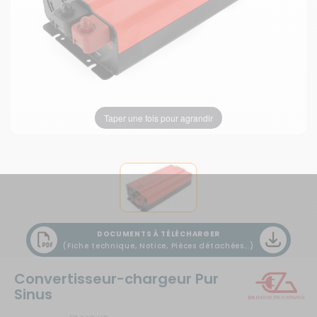
Taper une fois pour agrandir
DOCUMENTS À TÉLÉCHARGER
(Fiche technique, Notice, Pièces détachées...)
Convertisseur-chargeur Pur
Sinus