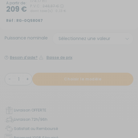
174.17 HT
A partir de :
P.V.C :
248,87 €
209 €
dont taxe(s) : 0 ,13 €
Réf :
RG-0Q58067
Puissance nominale
Besoin d'aide?
Baisse de prix
Choisir le modèle
Livraison OFFERTE
Livraison 72h/96h
Satisfait ou Remboursé
Paiement 100% Sécurisé