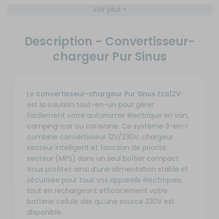
Ajou
Livraison à
:
756770
Voir plus +
au
Domicile
669
pani
Puissance
Disponible en
€
nominale
livraison : En
Description - Convertisseur-
:
2000 W
stock
chargeur Pur Sinus
3000W
Disponibilité
Référence
:
Prix
: RG-
Ajou
Livraison à
:
756780
au
Le
convertisseur-chargeur Pur Sinus Eza12V
Domicile
839
pani
Puissance
Disponible en
est la solution tout-en-un pour gérer
€
nominale
livraison : En
facilement votre autonomie électrique en van,
:
3000 W
stock
camping-car ou caravane. Ce système 3-en-1
combine convertisseur 12V/230V, chargeur
500W
Disponibilité
secteur intelligent et fonction de priorité
Référence
:
Prix
secteur (MPS) dans un seul boîtier compact.
: RG-
Ajou
Livraison à
:
Vous profitez ainsi d’une alimentation stable et
756750
au
Domicile
209
sécurisée pour tous vos appareils électriques,
pani
Puissance
Disponible en
€
tout en rechargeant efficacement votre
nominale
livraison : En
:
500 W
stock
batterie cellule dès qu’une source 230V est
disponible.