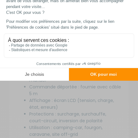
Fonction 1 : convertisseur Pur Sinus –
alimentation stable pour tous appareils
Fonction 2 : chargeur 230V avec courbe
IUoU
Fonction 3 : système MPS (priorité secteur
automatique)
Compatible : batteries Plomb (AGM, Gel),
Lithium
Sélecteur de courant (modèles 2000W /
3000W) : 20A / 40A
Sélecteur de type de batterie : réglage
manuel
Commande déportée : fournie avec câble
5 m
Affichage : écran LCD (tension, charge,
état, erreurs)
Protections : surcharge, surchauffe,
court-circuit, inversion de polarité
Utilisation : camping-car, fourgon,
caravane, site off-grid