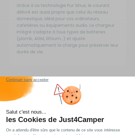
Grâce à sa technologie Pur Sinus, le courant
délivré est aussi propre que celui du réseau
domestique, idéal pour vos ordinateurs,
cafetières ou équipements audio. Le chargeur
intégré s’adapte à tous types de batteries
(plomb, AGM, lithium...) et ajuste
automatiquement la charge pour préserver leur
durée de vie.
Informations
complémentaires
Tension d’entrée : 12 V DC (batterie)
Tension de sortie : 230 V AC (onde
sinusoïdale pure)