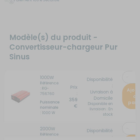
Modèle(s) du produit -
Convertisseur-chargeur Pur
Sinus
1000W
Disponibilité
Référence
:
Prix
: RG-
Ajou
Livraison à
:
756760
au
Domicile
359
pani
Puissance
Disponible en
€
nominale
livraison : En
:
1000 W
stock
2000W
Disponibilité
Référence
:
Prix
: RG-