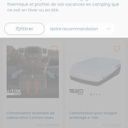
thermique et profiter de vos vacances en camping que
ce soit en hiver ou en été.
Filtrer
Climatisation réversible de
Climatisation pour fourgon
cabine Ultra Comfort avec
aménagé e-Van
système Sterilair Pro
RG-0Q58689
RG-1Q21013