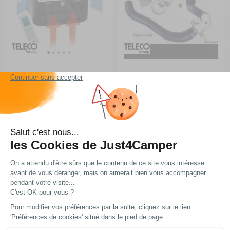
Climatisation réversible de
Kit adaptation moteur - Ultra
cabine Ultra Comfort
Comfort pour moteurs IVECO
RG-0Q58680
RG-0Q58781
A partir de :
A partir de :
2 799 €
287,30 €
Choisir le modèle
Choisir le modèle
En stock
En stock